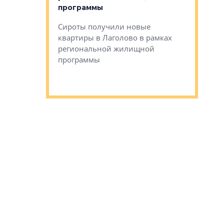
программы
дом Рома
Ушково м
Сироты получили новые
ком районе
квартиры в Лаголово в рамках
Историче
лся еще один
региональной жилищной
Романова 
го образования
программы
взять под