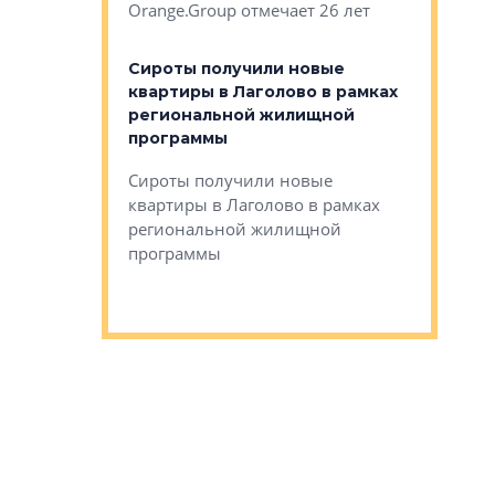
Orange.Group отмечает 26 лет
комплексе
могает»
тестовая 
органики
Сироты получили новые
ском районе
квартиры в Лаголово в рамках
ился еще
региональной жилищной
мещенного
Историч
программы
дом Рома
Ушково м
Сироты получили новые
ком районе
квартиры в Лаголово в рамках
Историче
лся еще один
региональной жилищной
Романова 
го образования
программы
взять под