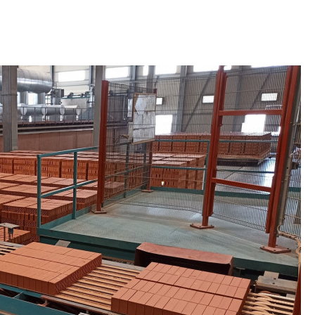
образования
В Красногвардейс
Петербурга появи
центр совмещенно