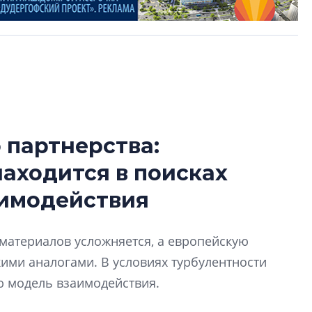
 партнерства:
В Санкт-Петербу
находится в поисках
лучших поющих 
аимодействия
Гала-концертом з
девятый сезон тво
конкурса строител
йматериалов усложняется, а европейскую
строить и жить по
ими аналогами. В условиях турбулентности
В Красногвардей
ю модель взаимодействия.
Петербурга появ
один центр сов