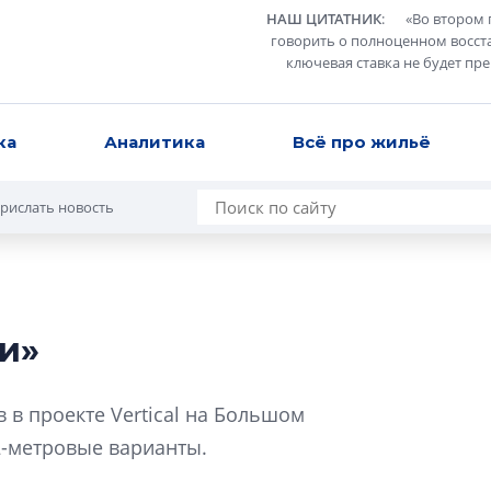
НАШ ЦИТАТНИК
:
«
Во втором 
говорить о полноценном восст
ключевая ставка не будет пр
ка
Аналитика
Всё про жильё
рислать новость
и»
В Санкт-Петербу
лучших поющих 
в проекте Vertical на Большом
Гала-концертом з
12-метровые варианты.
девятый сезон тво
конкурса строител