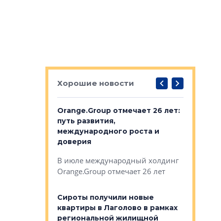
Хорошие новости
рге выбрали
Orange.Group отмечает 26 лет:
В Петерб
строителей
путь развития,
комплекс
международного роста и
тестовая
авершился
доверия
перерабо
рческого
В июле международный холдинг
В Петербу
ей «Нам песня
Orange.Group отмечает 26 лет
комплексе
могает»
тестовая 
органики
Сироты получили новые
ском районе
квартиры в Лаголово в рамках
ился еще
региональной жилищной
мещенного
Историч