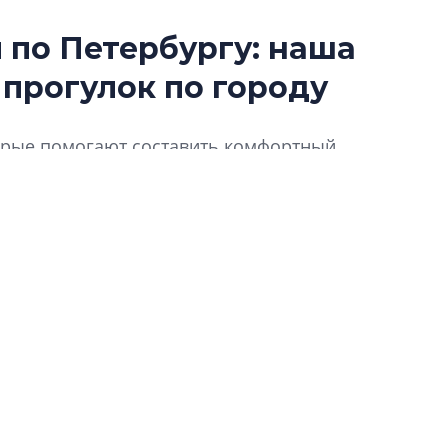
по Петербургу: наша
Роман Корнышев
 прогулок по городу
перемен в ЖК мо
даже электромо
Девелопер «Верти
торые помогают составить комфортный,
перемен в ЖК мож
ду для прогулок пешком. Предлагаем
электромобиль
Карина Шальнова
«гибридом» — ка
рынок апарт-оте
Конкуренцию выиг
апарты, которые 
приблизятся к го
уровню сервиса, у
КЕЙПОРТ