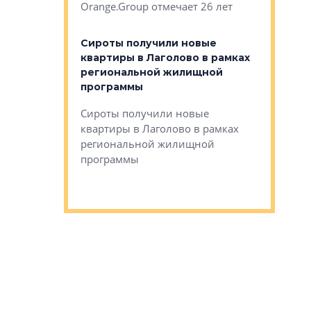
Orange.Group отмечает 26 лет
комплексе
могает»
тестовая 
органики
Сироты получили новые
ском районе
квартиры в Лаголово в рамках
ился еще
региональной жилищной
мещенного
Историч
программы
дом Рома
Ушково м
Сироты получили новые
ком районе
квартиры в Лаголово в рамках
Историче
лся еще один
региональной жилищной
Романова 
го образования
программы
взять под