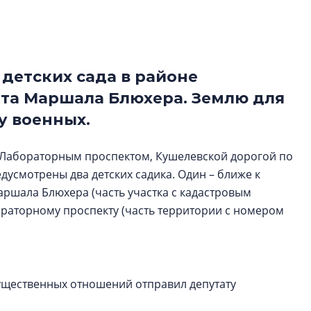
строить и жить по
В Красногвардей
Петербурга появ
детских сада в районе
один центр сов
образования
та Маршала Блюхера. Землю для
В Красногвардейс
у военных.
Петербурга появи
центр совмещенно
 Лабораторным проспектом, Кушелевской дорогой по
дусмотрены два детских садика. Один – ближе к
ршала Блюхера (часть участка с кадастровым
бораторному проспекту (часть территории с номером
мущественных отношений отправил депутату