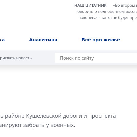
НАШ ЦИТАТНИК
:
«
Во втором 
говорить о полноценном восст
ключевая ставка не будет пр
ка
Аналитика
Всё про жильё
рислать новость
В Санкт-Петербу
лучших поющих 
 в районе Кушелевской дороги и проспекта
Гала-концертом з
анируют забрать у военных.
девятый сезон тво
конкурса строител