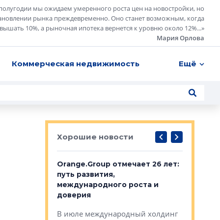
полугодии мы ожидаем умеренного роста цен на новостройки, но
ановлении рынка преждевременно. Оно станет возможным, когда
евышать 10%, а рыночная ипотека вернется к уровню около 12%...
»
Мария Орлова
Коммерческая недвижимость
Ещё
Хорошие новости
рге выбрали
Orange.Group отмечает 26 лет:
В Петерб
строителей
путь развития,
комплекс
международного роста и
тестовая
авершился
доверия
перерабо
рческого
В июле международный холдинг
В Петербу
ей «Нам песня