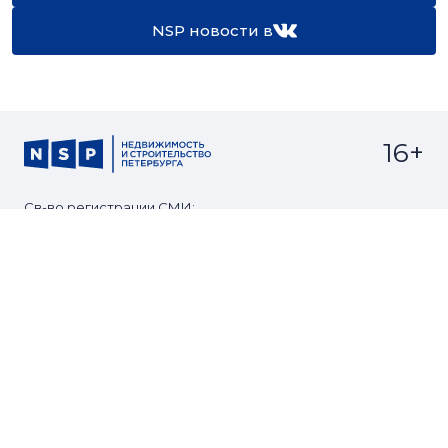
NSP новости в
16+
Св-во регистрации СМИ:
ЭЛ №ФС77-67922 от 06.12.2016
Реклама на
Контакты
сайте
О проекте
Мероприятия
© Сетевое издание NSP.RU