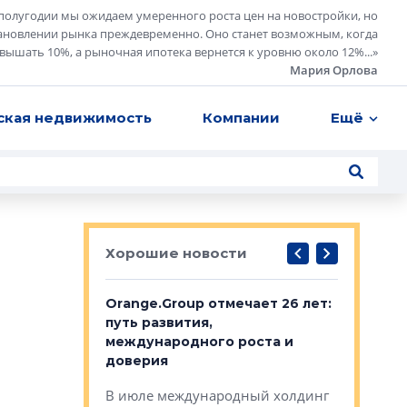
полугодии мы ожидаем умеренного роста цен на новостройки, но
ановлении рынка преждевременно. Оно станет возможным, когда
евышать 10%, а рыночная ипотека вернется к уровню около 12%...
»
Мария Орлова
ская недвижимость
Компании
Ещё
Хорошие новости
рге выбрали
Orange.Group отмечает 26 лет:
В Петерб
строителей
путь развития,
комплекс
международного роста и
тестовая
авершился
доверия
перерабо
рческого
В июле международный холдинг
В Петербу
ей «Нам песня