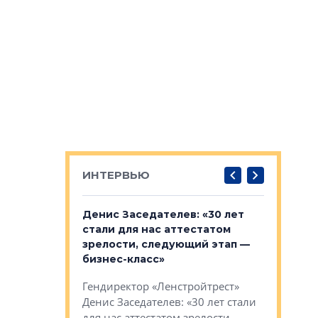
ИНТЕРВЬЮ
: «На
Денис Заседателев: «30 лет
Виталий 
ьной окраине
стали для нас аттестатом
спроса —
зм может
зрелости, следующий этап —
форматы,
»
бизнес-класс»
стереоти
застройк
рства в центре
Гендиректор «Ленстройтрест»
О малоэта
щем спальных
Денис Заседателев: «30 лет стали
класса «О
ерных ловушках
для нас аттестатом зрелости,