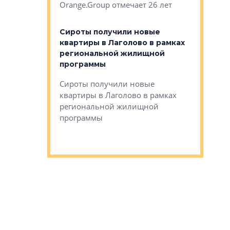
Orange.Group отмечает 26 лет
комплексе
могает»
тестовая 
органики
Сироты получили новые
ском районе
квартиры в Лаголово в рамках
ился еще
региональной жилищной
мещенного
Историч
программы
дом Рома
Ушково м
Сироты получили новые
ком районе
квартиры в Лаголово в рамках
Историче
лся еще один
региональной жилищной
Романова 
го образования
программы
взять под