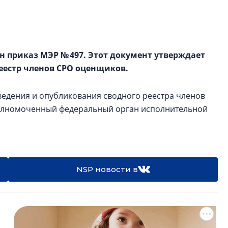
строить и жить по
В Красногвардей
Петербурга появ
 приказ МЭР № 497. Этот документ утверждает
один центр сов
образования
еестр членов СРО оценщиков.
В Красногвардейс
ведения и опубликования сводного реестра членов
Петербурга появи
центр совмещенно
уполномоченный федеральный орган исполнительной
NSP новости в