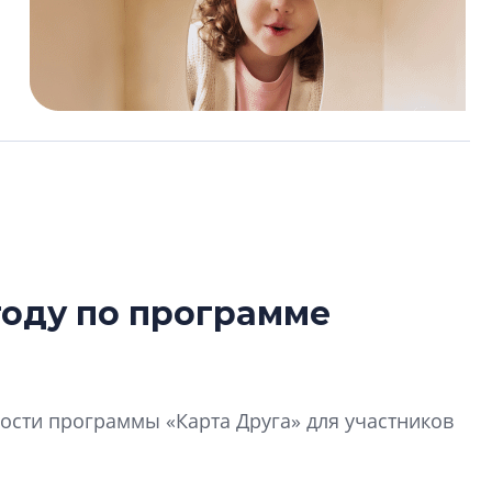
году по программе
Татьяна Бровкина
монотонной спал
деконструктиви
стать спасением
сти программы «Карта Друга» для участников
О границах новато
Петербурга, буду
районов и инжен