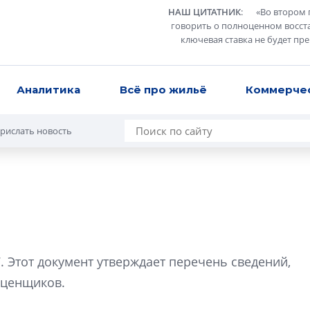
НАШ ЦИТАТНИК
:
«
Во втором 
говорить о полноценном восст
ключевая ставка не будет пр
Аналитика
Всё про жильё
Коммерче
рислать новость
В Санкт-Петербу
лучших поющих 
 Этот документ утверждает перечень сведений,
Гала-концертом з
оценщиков.
девятый сезон тво
конкурса строител