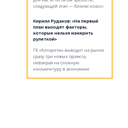
Мистолово
Глобал ЭМ»
следующий этап — бизнес-класс»
компании
в: «Хороший
Кирилл Рудаков: «На первый
тся в
план выходят факторы,
Александ
оте»
которые нельзя измерить
«Строите
рулеткой»
основ»
овременного
ГК «Алгоритм» выводит на рынок
Строитель
тетика,
сразу три новых проекта,
волнообра
ь или
невзирая на сложную
следует с
а, размышляют
конъюнктуру в экономике
Александ