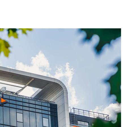
рассказали в ГК «
Сергей Софроно
дизайн проявляе
визуальной чист
Что важнее для с
жилого проекта: эс
функциональност
экономика проект
в ГК «ПСК»