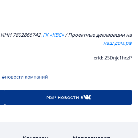
, ИНН 7802866742.
ГК «КВС»
/ Проектные декларации на
наш.дом.рф
erid: 2SDnjc1hczP
#новости компаний
NSP новости в
Контакты
Мероприятия