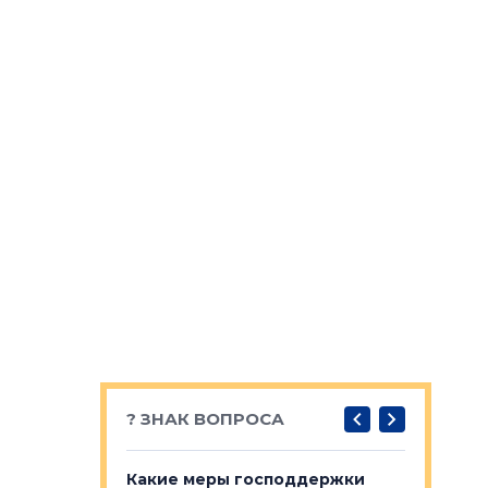
? ЗНАК ВОПРОСА
у первичкой и
Какие меры господдержки
Место об