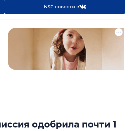
NSP новости в
иссия одобрила почти 1
Разрыв цен межд