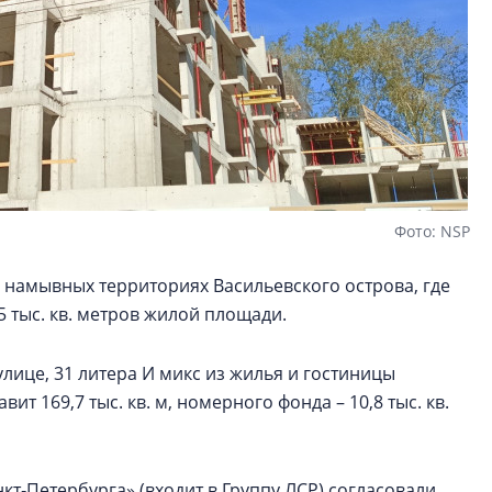
Фото: NSP
 намывных территориях Васильевского острова, где
5 тыс. кв. метров жилой площади.
улице, 31 литера И микс из жилья и гостиницы
т 169,7 тыс. кв. м, номерного фонда – 10,8 тыс. кв.
т‑Петербурга» (входит в Группу ЛСР) согласовали