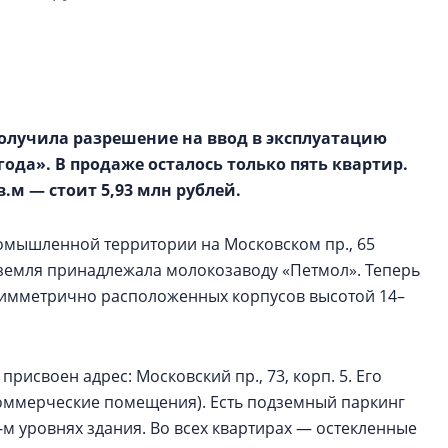
Петербурга, буду
районов и инжен
рассказали в ГК «
Сергей Софроно
дизайн проявляе
олучила разрешение на ввод в эксплуатацию
визуальной чист
ода». В продаже осталось только пять квартир.
Что важнее для с
м — стоит 5,93 млн рублей.
жилого проекта: эс
функциональност
омышленной территории на Московском пр., 65
экономика проект
 земля принадлежала молокозаводу «Петмол». Теперь
в ГК «ПСК»
 симметрично расположенных корпусов высотой 14–
присвоен адрес: Московский пр., 73, корп. 5. Его
 коммерческие помещения). Есть подземный паркинг
3-м уровнях здания. Во всех квартирах — остекленные