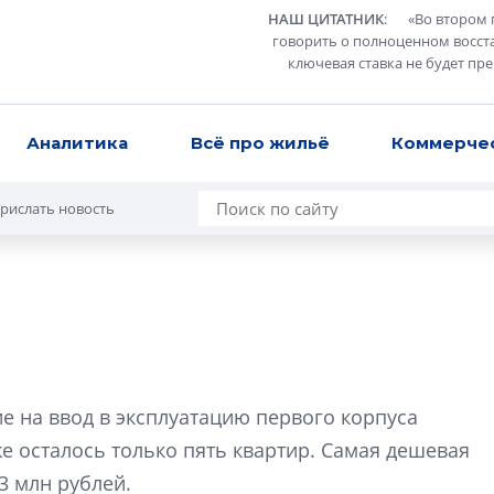
НАШ ЦИТАТНИК
:
«
Во втором 
говорить о полноценном восст
ключевая ставка не будет пр
Аналитика
Всё про жильё
Коммерче
рислать новость
Татьяна Бровкина
монотонной спал
 на ввод в эксплуатацию первого корпуса
деконструктиви
стать спасением
е осталось только пять квартир. Самая дешевая
О границах новато
3 млн рублей.