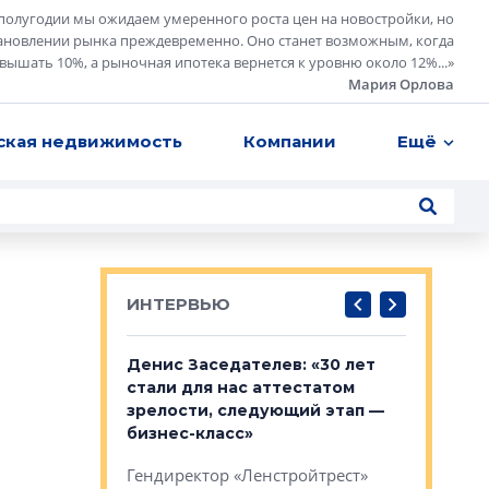
полугодии мы ожидаем умеренного роста цен на новостройки, но
ановлении рынка преждевременно. Оно станет возможным, когда
евышать 10%, а рыночная ипотека вернется к уровню около 12%...
»
Мария Орлова
ская недвижимость
Компании
Ещё
ИНТЕРВЬЮ
: «На
Денис Заседателев: «30 лет
Виталий 
ьной окраине
стали для нас аттестатом
спроса —
зм может
зрелости, следующий этап —
форматы,
»
бизнес-класс»
стереоти
застройк
рства в центре
Гендиректор «Ленстройтрест»