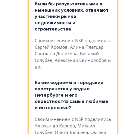
то значит для
были бы результативными в
локации 
нынешних условиях, отвечают
пригород
участники рынка
выстрели
 первичкой и
недвижимости и
Своим мн
 значит для
строительства
Яна Вирче
нием об этом
Своим мнением с NSP поделились
Денис Зас
 Трошева,
Сергей Хромов, Алина Плетцер,
Свинолобо
ко, Максим
Светлана Денисова, Виталий
и др.
енисова,
Голубев, Александр Свинолобов и
ев и другие
др.
Важно ли
апартам
востребованы
Какие водоемы и городские
Конститу
 компетенции
пространства у воды в
временно
мента и
Петербурге и его
Своим мн
окрестностях самые любимые
Раиль Му
NSP поделились
и интересные?
Кудинов, 
на, Анжелика
Своим мнением с NSP поделились
Карина Ш
ндр
Александр Карпов, Михаил
Дементьев
сандр Кравцов,
Голубев, Ольга Трошева, Оксана
др.