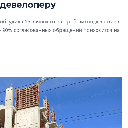
 девелоперу
вторичкой: что э
рынка?
Разрыв цен между
обсудила 15 заявок от застройщиков, десять из
вторичкой: что это
о 90% согласованных обращений приходится на
рынка? Своим мне
поделились Ольга
Екатерина Немчен
Жабин, Светлана Д
Константин Сторож
Какие наиболее 
специальности и
в сфере девелоп
строительства?
Своим мнением с 
Валентина Калини
Альшаева, Алекса
Свинолобов, Алек
Кирилл Кудинов и 