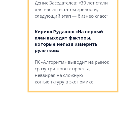
О малоэта
щем спальных
Денис Заседателев: «30 лет стали
класса «О
ерных ловушках
для нас аттестатом зрелости,
Мистолово
Глобал ЭМ»
следующий этап — бизнес-класс»
компании
в: «Хороший
Кирилл Рудаков: «На первый
тся в
план выходят факторы,
Александ
оте»
которые нельзя измерить
«Строите
рулеткой»
основ»
овременного
ГК «Алгоритм» выводит на рынок
Строитель
тетика,
сразу три новых проекта,
волнообра
ь или
невзирая на сложную
следует с
а, размышляют
конъюнктуру в экономике
Александ