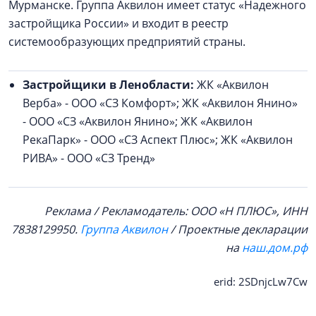
Мурманске. Группа Аквилон имеет статус «Надежного
застройщика России» и входит в реестр
системообразующих предприятий страны.
Застройщики в Ленобласти:
ЖК «Аквилон
Верба» - ООО «СЗ Комфорт»; ЖК «Аквилон Янино»
- ООО «СЗ «Аквилон Янино»; ЖК «Аквилон
РекаПарк» - ООО «СЗ Аспект Плюс»; ЖК «Аквилон
РИВА» - ООО «СЗ Тренд»
Реклама / Рекламодатель: ООО «Н ПЛЮС», ИНН
7838129950.
Группа Аквилон
/ Проектные декларации
на
наш.дом.рф
erid: 2SDnjcLw7Cw