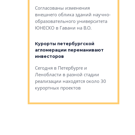
— антидот от
«старых 
Согласованы изменения
лей
Собственн
внешнего облика зданий научно-
Император
образовательного университета
ртиры в домах
выжать ма
ЮНЕСКО в Гавани на В.О.
 постройки на
костей»
оящихся
Курорты петербургской
тиры в домах
агломерации переманивают
Каким бы
остройки на 9%
инвесторов
Ропса: в
ся
обещают 
Сегодня в Петербурге и
Руины Дом
Ленобласти в разной стадии
сгоревшем
реализации находятся около 30
наследия 
курортных проектов