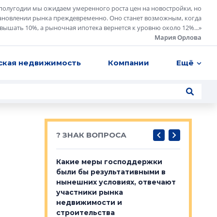
полугодии мы ожидаем умеренного роста цен на новостройки, но
ановлении рынка преждевременно. Оно станет возможным, когда
евышать 10%, а рыночная ипотека вернется к уровню около 12%...
»
Мария Орлова
ская недвижимость
Компании
Ещё
? ЗНАК ВОПРОСА
у первичкой и
Какие меры господдержки
Место об
то значит для
были бы результативными в
локации 
нынешних условиях, отвечают
пригород
участники рынка
выстрели
 первичкой и
недвижимости и
Своим мн
 значит для
строительства