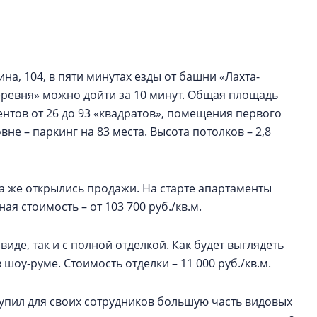
рынка? Своим мне
поделились Ольга
Екатерина Немчен
Жабин, Светлана Д
Константин Сторож
а, 104, в пяти минутах езды от башни «Лахта-
еревня» можно дойти за 10 минут. Общая площадь
Какие наиболее 
ментов от 26 до 93 «квадратов», помещения первого
специальности и
е – паркинг на 83 места. Высота потолков – 2,8
в сфере девелоп
строительства?
Своим мнением с 
да же открылись продажи. На старте апартаменты
Валентина Калини
ая стоимость – от 103 700 руб./кв.м.
Альшаева, Алекса
Свинолобов, Алек
Кирилл Кудинов и 
де, так и с полной отделкой. Как будет выглядеть
шоу-руме. Стоимость отделки – 11 000 руб./кв.м.
купил для своих сотрудников большую часть видовых