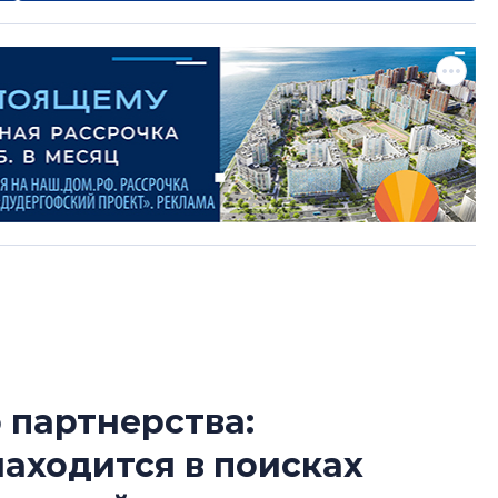
 партнерства:
Усадьба Торосов
находится в поисках
от эпохи фальш-