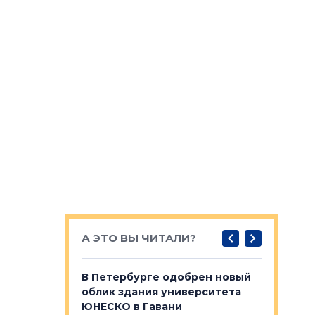
А ЭТО ВЫ ЧИТАЛИ?
о — антидот
В Петербурге одобрен новый
Собствен
панелей
облик здания университета
Императо
ЮНЕСКО в Гавани
как выжа