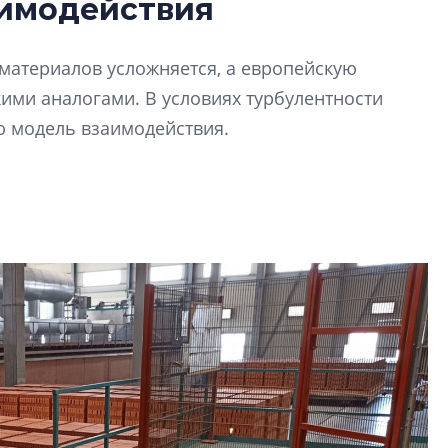
аимодействия
Усадьба Торосово 
эпохи фальш-пане
йматериалов усложняется, а европейскую
Центробанк: ква
ими аналогами. В условиях турбулентности
2020-2026 годов
9% дешевле стр
ю модель взаимодействия.
Центробанк: квар
2020-2026 годов п
дешевле строящих