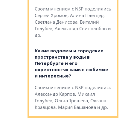
Яна Вирче
нием об этом
Своим мнением с NSP поделились
Денис Зас
 Трошева,
Сергей Хромов, Алина Плетцер,
Свинолобо
ко, Максим
Светлана Денисова, Виталий
и др.
енисова,
Голубев, Александр Свинолобов и
ев и другие
др.
Важно ли
апартам
востребованы
Какие водоемы и городские
Конститу
 компетенции
пространства у воды в
временно
мента и
Петербурге и его
Своим мн
окрестностях самые любимые
Раиль Му
NSP поделились
и интересные?
Кудинов, 
на, Анжелика
Своим мнением с NSP поделились
Карина Ш
ндр
Александр Карпов, Михаил
Дементьев
сандр Кравцов,
Голубев, Ольга Трошева, Оксана
др.
Кравцова, Мария Башанова и др.