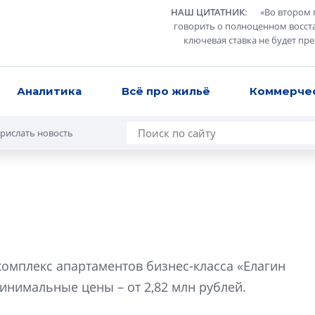
НАШ ЦИТАТНИК
:
«
Во втором 
говорить о полноценном восст
ключевая ставка не будет пр
Аналитика
Всё про жильё
Коммерче
рислать новость
Разрыв цен межд
вторичкой: что э
комплекс апартаментов бизнес-класса «Елагин
рынка?
минимальные цены – от 2,82 млн рублей.
Разрыв цен между
вторичкой: что это