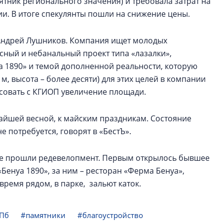
ятник регионального значения) и требовала затрат на
и. В итоге спекулянты пошли на снижение цены.
 Андрей Лушников. Компания ищет молодых
сный и небанальный проект типа «лазалки»,
а 1890» и темой дополненной реальности, которую
 м, высота – более десяти) для этих целей в компании
асовать с КГИОП увеличение площади.
айшей весной, к майским праздникам. Состояние
 потребуется, говорят в «БестЪ».
же прошли редевелопмент. Первым открылось бывшее
Бенуа 1890», за ним – ресторан «Ферма Бенуа»,
время рядом, в парке, зальют каток.
СПб
#памятники
#благоустройство