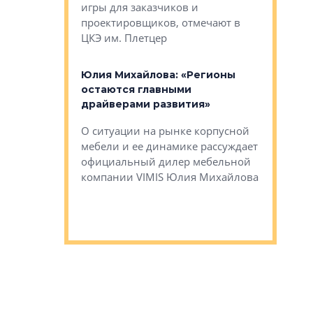
игры для заказчиков и
управлен
проектировщиков, отмечают в
поиска ко
ЦКЭ им. Плетцер
ГК «Глоба
: «Будущее за
к меняется
лей»
Юлия Михайлова: «Регионы
Алексей 
остаются главными
«Вертика
рают те
драйверами развития»
не новый
еще больше
стиничному
О ситуации на рынке корпусной
О том, по
верены в УК
мебели и ее динамике рассуждает
экспертиз
официальный дилер мебельной
преимущес
компании VIMIS Юлия Михайлова
гендирект
Алексей 