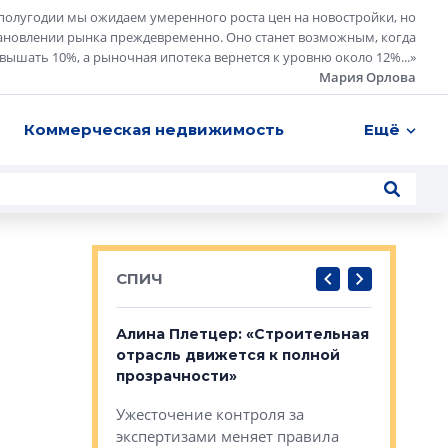
полугодии мы ожидаем умеренного роста цен на новостройки, но
ановлении рынка преждевременно. Оно станет возможным, когда
евышать 10%, а рыночная ипотека вернется к уровню около 12%...
»
Мария Орлова
Коммерческая недвижимость
Ещё
СПИЧ
: «Поводом
Алина Плетцер: «Строительная
Елена Фе
жет быть
отрасль движется к полной
блок МФК
биль»
прозрачности»
экосисте
каль»: поводом
Ужесточение контроля за
Проектир
ет быть даже
экспертизами меняет правила
непрерыв