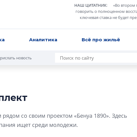
НАШ ЦИТАТНИК
:
«
Во втором 
говорить о полноценном восст
ключевая ставка не будет пр
ка
Аналитика
Всё про жильё
рислать новость
плект
Роман Корнышев
перемен в ЖК мо
 рядом со своим проектом «Бенуа 1890». Здесь
даже электромо
мпания ищет среди молодежи.
Девелопер «Верти
перемен в ЖК мож