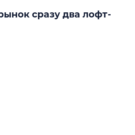
рынок сразу два лофт-
Разрыв цен межд
рбурга
вторичкой: что э
рынка?
Разрыв цен между
аментов сразу в двух проектах редевелопмента
вторичкой: что это
ия» на ул. Правды и «Светоч» на Большой
рынка? Своим мне
поделились Ольга
Екатерина Немчен
Жабин, Светлана Д
Константин Сторож
Какие наиболее 
специальности и
в сфере девелоп
строительства?
Своим мнением с 