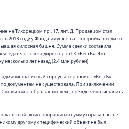
электромобиль
Карина Шальнова
«гибридом» — ка
рынок апарт-оте
ие на Тихорецком пр., 17, лит. Д. Продавцом стал
т в 2013 году у Фонда имущества. Постройка входит в
Конкуренцию выиг
 бывшая силосная башня. Сумма сделки составила
апарты, которые 
едседатель совета директоров ГК «БестЪ». Это
приблизятся к го
уровню сервиса, у
 несколько лет назад (2,4 млн рублей).
КЕЙПОРТ
, административный корпус и коровник – «БестЪ»
т по документам не существовала. При заключении
то Смольный «собрал» комплекс, прежде чем выставить
родать свой актив, запрашивая сумму гораздо выше
а никому другому специфический объект не был