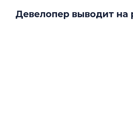
Девелопер выводит на 
проекта в центре Пете
Группа RBI начала бронирование лофт-апарт
интересных памятников в центре: «Типограф
Пушкарской улице.