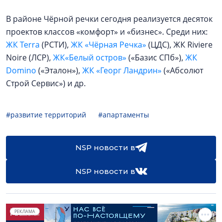
В районе Чёрной речки сегодня реализуется десяток
проектов классов «комфорт» и «бизнес». Среди них:
ЖК Terra
(РСТИ),
ЖК «Чёрная Речка»
(ЦДС), ЖК Riviere
Noire (ЛСР),
ЖК«Белый остров»
(«Базис СПб»),
ЖК
Domino
(«Эталон»),
ЖК «Георг Ландрин»
(«Абсолют
Строй Сервис») и др.
#развитие территорий
#апартаменты
NSP новости в
NSP новости в
РЕКЛАМА