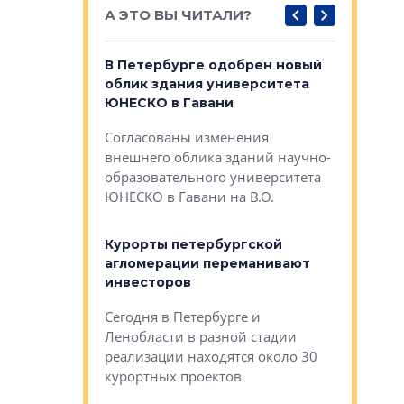
А ЭТО ВЫ ЧИТАЛИ?
о — антидот
В Петербурге одобрен новый
Собствен
панелей
облик здания университета
Императо
ЮНЕСКО в Гавани
как выжа
— антидот от
«старых 
Согласованы изменения
лей
Собственн
внешнего облика зданий научно-
Император
образовательного университета
ртиры в домах
выжать ма
ЮНЕСКО в Гавани на В.О.
 постройки на
костей»
оящихся
Курорты петербургской
тиры в домах
агломерации переманивают
Каким бы
остройки на 9%
инвесторов
Ропса: в
ся
обещают 
Сегодня в Петербурге и
Руины Дом
Ленобласти в разной стадии
сгоревшем
реализации находятся около 30
наследия 
курортных проектов