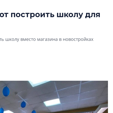
ют построить школу для
Усадьба Торосов
от эпохи фальш-
Усадьба Торосово 
ь школу вместо магазина в новостройках
эпохи фальш-пане
Центробанк: ква
2020-2026 годов
9% дешевле стр
Центробанк: квар
2020-2026 годов п
дешевле строящих