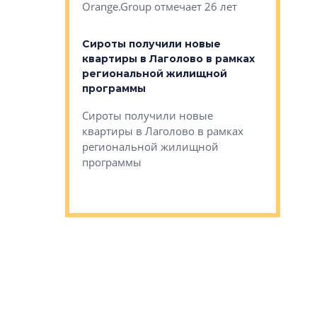
Orange.Group отмечает 26 лет
комплексе
могает»
тестовая 
органики
Сироты получили новые
ском районе
квартиры в Лаголово в рамках
ился еще
региональной жилищной
мещенного
Историч
программы
дом Рома
Ушково м
Сироты получили новые
ком районе
квартиры в Лаголово в рамках
Историче
лся еще один
региональной жилищной
Романова 
го образования
программы
взять под