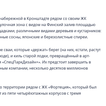
строить и жить по
В Красногвардей
у набережной в Кронштадте рядом со своим ЖК
Петербурга появ
гулочная зона с видом на Финский залив площадью
один центр сов
образования
адками, различными видами деревьев и кустарников:
рные сосны, японские и березолистные спиреи.
В Красногвардейс
Петербурга появи
сваи, которые «держат» берег (на них, кстати, растут
центр совмещенно
оде), и киль старой лодки, превращённый в арт-
 «СпецПаркДизайн+». Их предстоит завершить в
анным компании, несколько десятков миллионов
во территории рядом с ЖК «Фортеция», который был
т из пяти четырёхэтажных корпусов с тремя