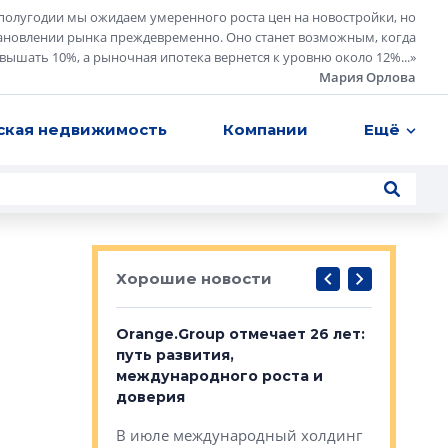
полугодии мы ожидаем умеренного роста цен на новостройки, но
ановлении рынка преждевременно. Оно станет возможным, когда
евышать 10%, а рыночная ипотека вернется к уровню около 12%...
»
Мария Орлова
ская недвижимость
Компании
Ещё
Хорошие новости
рге выбрали
Orange.Group отмечает 26 лет:
В Петерб
строителей
путь развития,
комплекс
международного роста и
тестовая
авершился
доверия
перерабо
рческого
В июле международный холдинг
В Петербу
ей «Нам песня