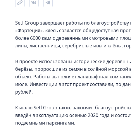
Setl Group завершает работы по благоустройств
«Фортеция». Здесь создаётся общедоступная про
более 6000 кв.м с деревянными смотровыми площ
липы, лиственницы, серебристые ивы и клёны, го
В проекте использованы исторические деревянные 
берёзы, проросшие из семян в солёной морской в
объект. Работы выполняет ландшафтная компания
июле. Инвестиции в этот проект составили, по д
рублей.
К июлю Setl Group также закончит благоустройст
введён в эксплуатацию осенью 2020 года и состои
подземными паркингами.