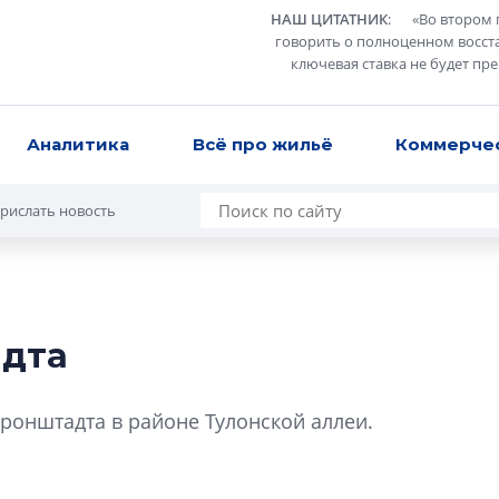
НАШ ЦИТАТНИК
:
«
Во втором 
говорить о полноценном восст
ключевая ставка не будет пр
Аналитика
Всё про жильё
Коммерче
рислать новость
адта
В Санкт-Петербу
лучших поющих 
ронштадта в районе Тулонской аллеи.
Гала-концертом з
девятый сезон тво
конкурса строител