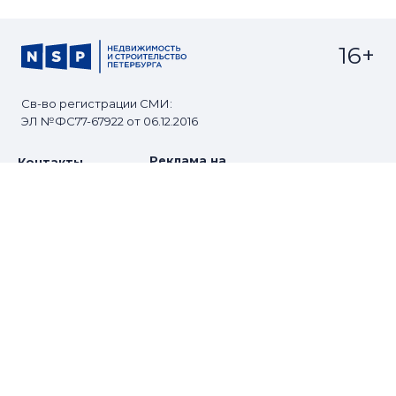
16+
Св-во регистрации СМИ:
ЭЛ №ФС77-67922 от 06.12.2016
Реклама на
Контакты
сайте
О проекте
Мероприятия
© Сетевое издание NSP.RU
Все права защищены. Любое использование
материалов допускается только с согласия редакции.
Разработано