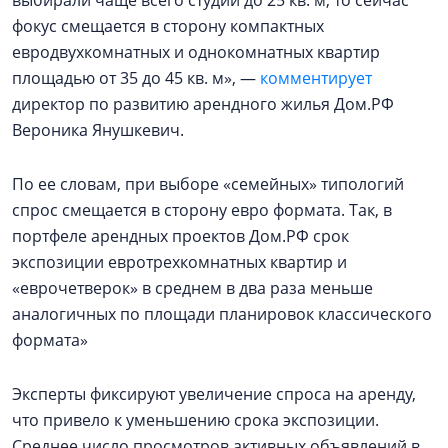
выбирали чаще всего студии до 25 кв. м, то сейчас
фокус смещается в сторону компактных
евродвухкомнатных и однокомнатных квартир
площадью от 35 до 45 кв. м», —
комментирует
директор по развитию арендного жилья Дом.РФ
Вероника Янушкевич.
По ее словам, при выборе «семейных» типологий
спрос смещается в сторону евро формата. Так, в
портфеле арендных проектов Дом.РФ срок
экспозиции евротрехкомнатных квартир и
«еврочетверок» в среднем в два раза меньше
аналогичных по площади планировок классического
формата»
Эксперты фиксируют увеличение спроса на аренду,
что привело к уменьшению срока экспозиции.
Среднее число просмотров активных объявлений в