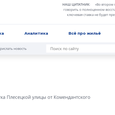
НАШ ЦИТАТНИК
:
«
Во втором 
говорить о полноценном восст
ключевая ставка не будет пр
ка
Аналитика
Всё про жильё
рислать новость
Разрыв цен межд
вторичкой: что э
ка Плесецкой улицы от Комендантского
рынка?
Разрыв цен между
вторичкой: что это