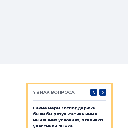
? ЗНАК ВОПРОСА
у первичкой и
Какие меры господдержки
Место об
то значит для
были бы результативными в
локации 
нынешних условиях, отвечают
пригород
участники рынка
выстрели