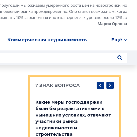
полугодии мы ожидаем умеренного роста цен на новостройки, но
ановлении рынка преждевременно. Оно станет возможным, когда
евышать 10%, а рыночная ипотека вернется к уровню около 12%...
»
Мария Орлова
Коммерческая недвижимость
Ещё
? ЗНАК ВОПРОСА
у первичкой и
Какие меры господдержки
Место об
то значит для
были бы результативными в
локации 
нынешних условиях, отвечают
пригород
участники рынка
выстрели
 первичкой и
недвижимости и
Своим мн
 значит для
строительства