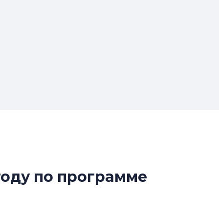
году по программе
Разрыв цен межд
вторичкой: что э
рынка?