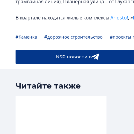
трамвайная линия), Планерная улица – от Глухарс
В квартале находятся жилые комплексы
Ariosto!
, «
#Каменка
#дорожное строительство
#проекты 
NSP новости в
Читайте также