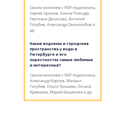
Яна Вирче
нием об этом
Своим мнением с NSP поделились
Денис Зас
 Трошева,
Сергей Хромов, Алина Плетцер,
Свинолобо
ко, Максим
Светлана Денисова, Виталий
и др.
енисова,
Голубев, Александр Свинолобов и
ев и другие
др.
Важно ли
апартам
востребованы
Какие водоемы и городские
Конститу
 компетенции
пространства у воды в
временно
мента и
Петербурге и его
Своим мн
окрестностях самые любимые
Раиль Му
NSP поделились
и интересные?
Кудинов, 
на, Анжелика
Своим мнением с NSP поделились
Карина Ш
ндр
Александр Карпов, Михаил
Дементьев
сандр Кравцов,
Голубев, Ольга Трошева, Оксана
др.
Кравцова, Мария Башанова и др.