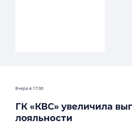
Вчера в 17:00
ГК «КВС» увеличила вы
Элитный «спальник»
Каменку называют микрорайоном
лояльности
элитных новостроек. Читайте о
бонусах и сложностях локации