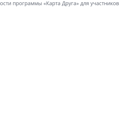
сти программы «Карта Друга» для участников
Разрыв цен между
вторичкой: что это
рынка? Своим мне
поделились Ольга
Екатерина Немчен
Жабин, Светлана Д
Константин Сторож
Какие наиболее 
специальности и
в сфере девелоп
строительства?
Своим мнением с 
Валентина Калини
Альшаева, Алекса
Свинолобов, Алек
Кирилл Кудинов и 