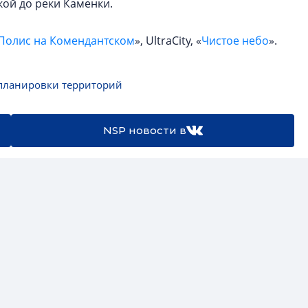
кой до реки Каменки.
Полис на Комендантском
», UltraCity, «
Чистое небо
».
планировки территорий
NSP новости в