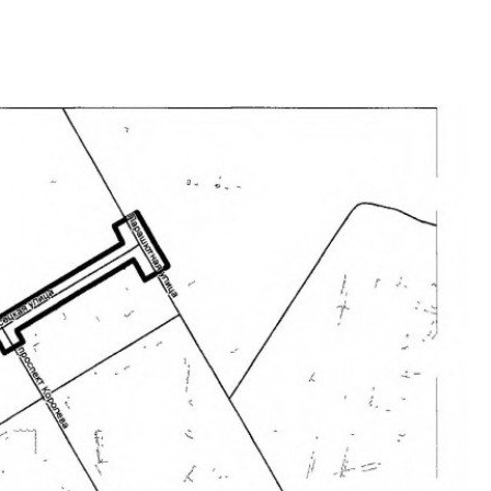
рынка? Своим мне
поделились Ольга
Екатерина Немчен
Жабин, Светлана Д
Константин Сторож
Какие наиболее 
специальности и
в сфере девелоп
строительства?
Своим мнением с 
Валентина Калини
Альшаева, Алекса
Свинолобов, Алек
Кирилл Кудинов и 