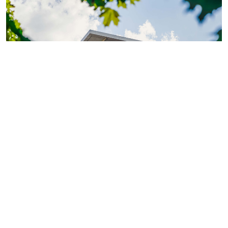
Фото: ГК «КВС»
Теперь обладатели
«Серебряной» или «Золотой
карты»
могут поделиться двумя электронными
картами с близкими или знакомыми.