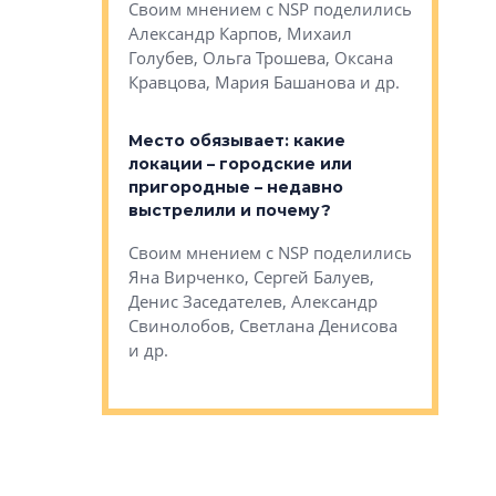
Своим мнением с NSP поделились
на, Анжелика
Раиль Му
Александр Карпов, Михаил
ндр
Кудинов, 
Голубев, Ольга Трошева, Оксана
сандр Кравцов,
Карина Ш
Кравцова, Мария Башанова и др.
др.
Дементьев
Место обязывает: какие
и эксперты
С какими
локации – городские или
ости
проектам
пригородные – недавно
 первого
редевело
выстрелили и почему?
ода в целом?
сталкиват
рубежом
Своим мнением с NSP поделились
NSP поделились
Яна Вирченко, Сергей Балуев,
Своим мн
етлана
Денис Заседателев, Александр
Эдуард Ти
ригайте, Вадим
Свинолобов, Светлана Денисова
Некрестья
Терентьев и др.
и др.
Ксения Ст
Аккуратов