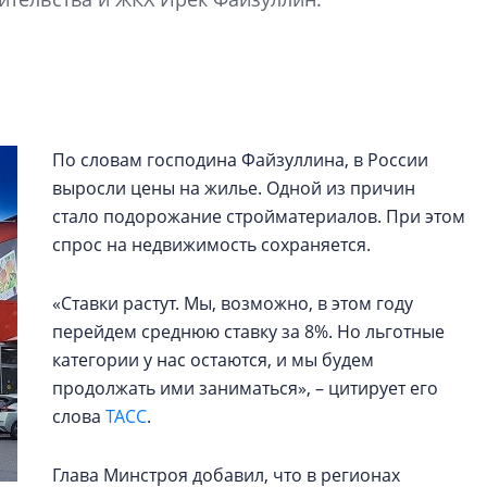
Валентина Калини
Альшаева, Алекса
Свинолобов, Алек
Кирилл Кудинов и 
Как девелоперы 
По словам господина Файзуллина, в России
рынка недвижим
оценивают итоги
выросли цены на жилье. Одной из причин
полугодия 2025 г
стало подорожание стройматериалов. При этом
спрос на недвижимость сохраняется.
Своим мнением с 
Мария Орлова, Св
Денисова, Юдита Г
«Ставки растут. Мы, возможно, в этом году
Парадник, Сергей 
перейдем среднюю ставку за 8%. Но льготные
категории у нас остаются, и мы будем
продолжать ими заниматься», – цитирует его
слова
ТАСС
.
Глава Минстроя добавил, что в регионах