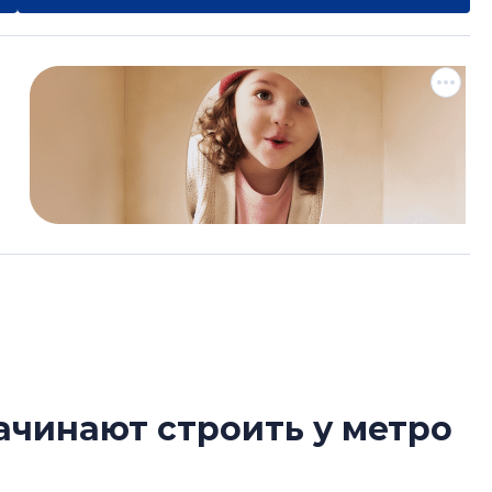
ачинают строить у метро
Александр Свино
используем опыт
– другая компани