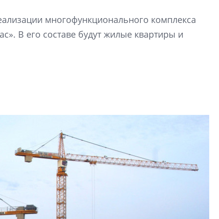
О потенциале «сер
 реализации многофункционального комплекса
технологиях и ко
с». В его составе будут жилые квартиры и
культуре рассказы
гендиректор STAVN
Свинолобов
Арсений Лаптев:
расширяем геогр
диверсифицируе
О том, как девело
диверсифицирует 
поговорили с ген
директором Arsena
Лаптевым