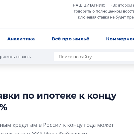
НАШ ЦИТАТНИК
:
«
Во втором 
говорить о полноценном восст
ключевая ставка не будет пр
Аналитика
Всё про жильё
Коммерче
рислать новость
вки по ипотеке к концу
Какие наиболее 
8%
специальности и
в сфере девелоп
строительства?
ным кредитам в России к концу года может
Своим мнением с 
ительства и ЖКХ Ирек Файзуллин.