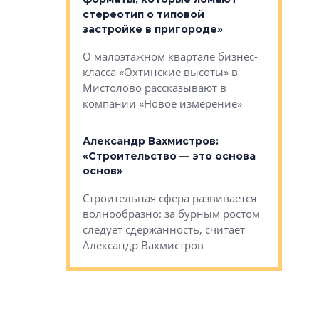
стереотип о типовой
ого пояса»,
Каким бу
застройке в пригороде»
рпоративной
Леноблас
О малоэтажном квартале бизнес-
вает
рассказыв
класса «Охтинские высоты» в
I Александр
региона Е
Мистолово рассказывают в
компании «Новое измерение»
Александ
«Выжива
 «Мы не
Александр Вахмистров:
правильн
афию, а
«Строительство — это основа
м проекты»
Сегмент с
основ»
пер
переживае
Строительная сфера развивается
проекты,
в этих ус
волнообразно: за бурным ростом
еральным
управляющ
следует сдержанность, считает
l Арсением
Well
Александр Вахмистров