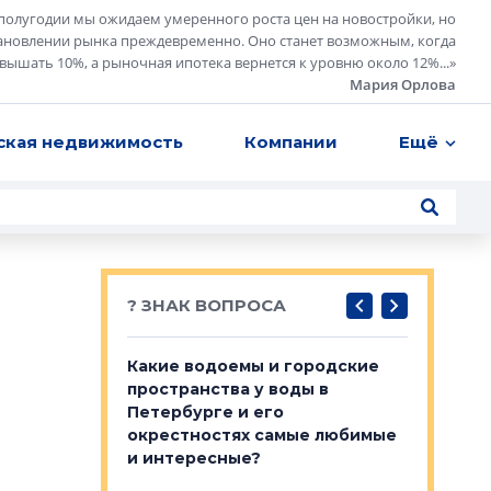
полугодии мы ожидаем умеренного роста цен на новостройки, но
ановлении рынка преждевременно. Оно станет возможным, когда
евышать 10%, а рыночная ипотека вернется к уровню около 12%...
»
Мария Орлова
ская недвижимость
Компании
Ещё
? ЗНАК ВОПРОСА
востребованы
Какие водоемы и городские
Важно ли
 компетенции
пространства у воды в
апартам
мента и
Петербурге и его
Конститу
окрестностях самые любимые
временно
и интересные?
NSP поделились
Своим мн