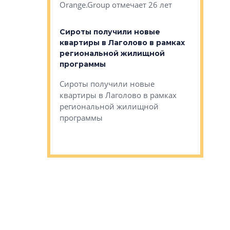
Orange.Group отмечает 26 лет
комплексе
могает»
тестовая 
органики
Сироты получили новые
ском районе
квартиры в Лаголово в рамках
ился еще
региональной жилищной
мещенного
Историч
программы
дом Рома
Ушково м
Сироты получили новые
ком районе
квартиры в Лаголово в рамках
Историче
лся еще один
региональной жилищной
Романова 
го образования
программы
взять под