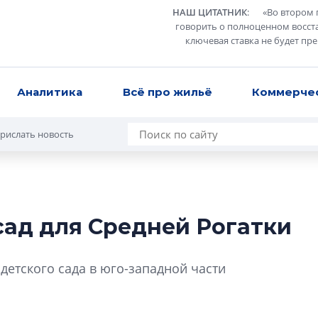
НАШ ЦИТАТНИК
:
«
Во втором 
говорить о полноценном восст
ключевая ставка не будет пр
Аналитика
Всё про жильё
Коммерче
рислать новость
сад для Средней Рогатки
В Санкт-Петербу
лучших поющих 
етского сада в юго-западной части
Гала-концертом з
девятый сезон тво
конкурса строител