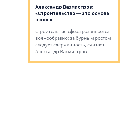
«Выжива
 «Мы не
Александр Вахмистров:
правильн
афию, а
«Строительство — это основа
м проекты»
Сегмент с
основ»
пер
переживае
Строительная сфера развивается
проекты,
в этих ус
волнообразно: за бурным ростом
еральным
управляющ
следует сдержанность, считает
l Арсением
Well
Александр Вахмистров