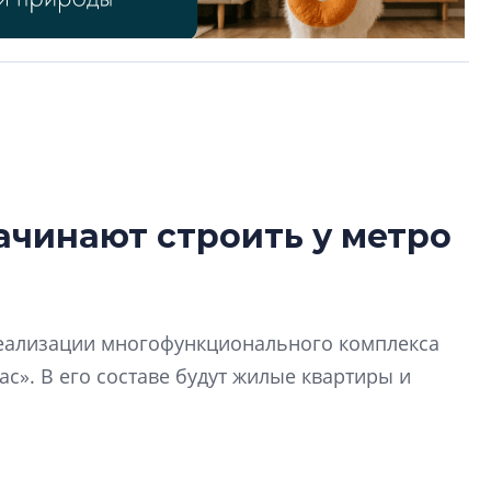
ачинают строить у метро
Александр Свино
используем опыт
– другая компани
О потенциале «сер
 реализации многофункционального комплекса
технологиях и ко
с». В его составе будут жилые квартиры и
культуре рассказы
гендиректор STAVN
Свинолобов