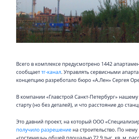
Всего в комплексе предусмотрено 1442 апартамент
сообщает
тг-канал
. Управлять сервисными апарта
концепцию разреботало бюро «А.Лен» Сергея Ореш
В компании «Главстрой Санкт-Петербург» нашему 
старту (но без деталей), и что расстояние до стан
Это давний проект, на который ООО «Специализ
получило разрешение
на строительство. По нему 
«гостиницы» общей площадью 72,9 тыс. кв. м, рас