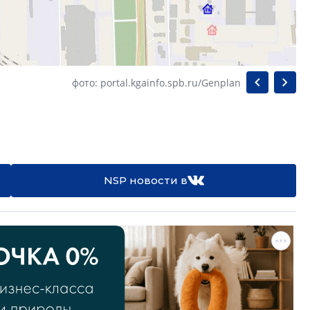
фото: portal.kgainfo.spb.ru/Genplan
NSP новости в