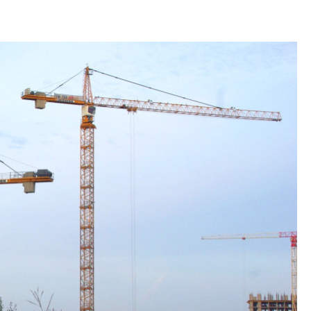
Арсений Лаптев:
расширяем геогр
диверсифицируе
О том, как девело
диверсифицирует 
поговорили с ген
директором Arsena
Лаптевым