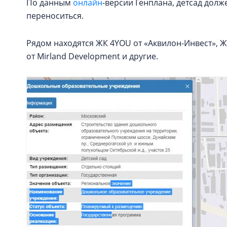
По данным
онлайн
-версии Генплана, детсад долже
переноситься.
Рядом находятся ЖК 4YOU от «Аквилон-Инвест», Ж
от Mirland Development и другие.