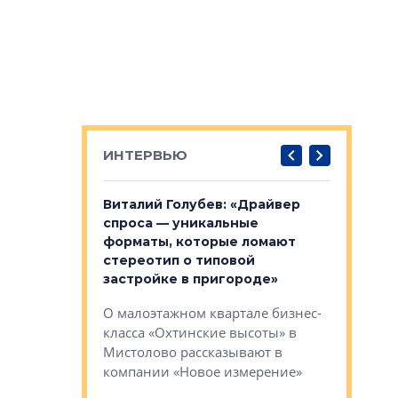
ИНТЕРВЬЮ
лобов: «Мы
Виталий Голубев: «Драйвер
Евгений 
 Bonava, но мы
спроса — уникальные
это не пр
я»
форматы, которые ломают
понятные
стереотип о типовой
ого пояса»,
Каким бу
застройке в пригороде»
рпоративной
Леноблас
О малоэтажном квартале бизнес-
вает
рассказыв
класса «Охтинские высоты» в
I Александр
региона Е
Мистолово рассказывают в
компании «Новое измерение»
Александ