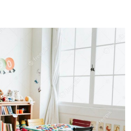
строить и жить по
В Красногвардей
Петербурга появ
один центр сов
образования
В Красногвардейс
Петербурга появи
центр совмещенно