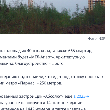
Фото: NSP
а площадью 40 тыс. кв. м, а также 665 квартир,
ментами будет «МТЛ-Апарт». Архитектурную
кина, благоустройство – L.buro.
изданию подтвердили, что идет подготовку проекта к
ции метро «Парнас» - 250 метров.
ированный застройщик «Абсолют» еще
в 2023-м
на участке планируется 14-этажное здание
считанное на 1442 номера, а также кладовые