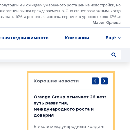
полугодии мы ожидаем умеренного роста цен на новостройки, но
ановлении рынка преждевременно. Оно станет возможным, когда
евышать 10%, а рыночная ипотека вернется к уровню около 12%...
»
Мария Орлова
ская недвижимость
Компании
Ещё
Хорошие новости
рге выбрали
Orange.Group отмечает 26 лет:
В Петерб
строителей
путь развития,
комплекс
международного роста и
тестовая
авершился
доверия
перерабо
рческого
В июле международный холдинг
В Петербу
ей «Нам песня