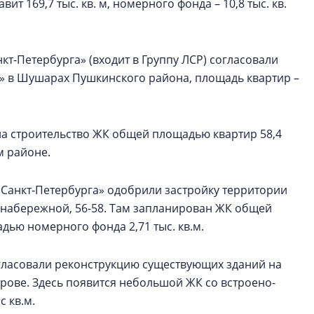
т 169,7 тыс. кв. м, номерного фонда – 10,8 тыс. кв.
т‑Петербурга» (входит в Группу ЛСР) согласовали
к» в Шушарах Пушкинского района, площадь квартир –
на строительство ЖК общей площадью квартир 58,4
м районе.
Санкт‑Петербурга» одобрили застройку территории
 набережной, 56-58. Там запланирован ЖК общей
адью номерного фонда 2,71 тыс. кв.м.
гласовали реконструкцию существующих зданий на
трове. Здесь появится небольшой ЖК со встроено-
 кв.м.