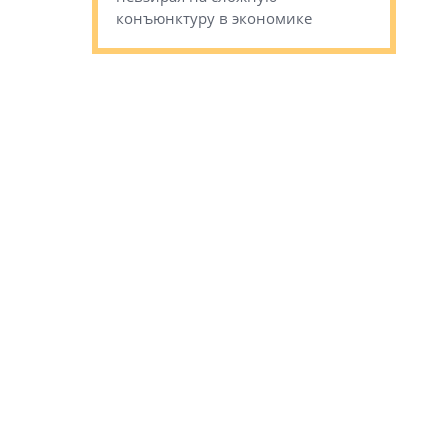
конъюнктуру в экономике
Александ