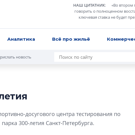
НАШ ЦИТАТНИК
:
«
Во втором 
говорить о полноценном восст
ключевая ставка не будет пр
Аналитика
Всё про жильё
Коммерче
рислать новость
летия
Татьяна Бровкина
монотонной спал
портивно-досугового центра тестирования по
деконструктиви
стать спасением
парка 300-летия Санкт-Петербурга.
О границах новато