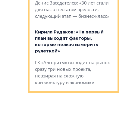
О малоэта
щем спальных
Денис Заседателев: «30 лет стали
класса «О
ерных ловушках
для нас аттестатом зрелости,
Мистолово
Глобал ЭМ»
следующий этап — бизнес-класс»
компании
в: «Хороший
Кирилл Рудаков: «На первый
тся в
план выходят факторы,
Александ
оте»
которые нельзя измерить
«Строите
рулеткой»
основ»
овременного
ГК «Алгоритм» выводит на рынок
Строитель
тетика,
сразу три новых проекта,
волнообра
ь или
невзирая на сложную
следует с
а, размышляют
конъюнктуру в экономике
Александ