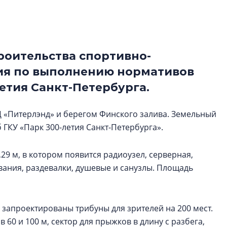
Петербурга, буду
районов и инжен
рассказали в ГК «
роительства спортивно-
Сергей Софроно
дизайн проявляе
ния по выполнению нормативов
визуальной чист
летия Санкт-Петербурга.
Что важнее для с
жилого проекта: эс
Ц «Питерлэнд» и берегом Финского залива. Земельный
функциональност
 ГКУ «Парк 300-летия Санкт-Петербурга».
экономика проект
в ГК «ПСК»
29 м, в котором появится радиоузел, серверная,
вания, раздевалки, душевые и санузлы. Площадь
апроектированы трибуны для зрителей на 200 мест.
60 и 100 м, сектор для прыжков в длину с разбега,