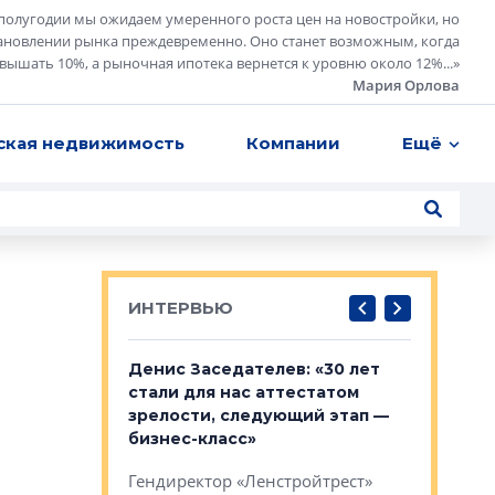
полугодии мы ожидаем умеренного роста цен на новостройки, но
ановлении рынка преждевременно. Оно станет возможным, когда
евышать 10%, а рыночная ипотека вернется к уровню около 12%...
»
Мария Орлова
ская недвижимость
Компании
Ещё
ИНТЕРВЬЮ
: «На
Денис Заседателев: «30 лет
Виталий 
ьной окраине
стали для нас аттестатом
спроса —
зм может
зрелости, следующий этап —
форматы,
»
бизнес-класс»
стереоти
застройк
рства в центре
Гендиректор «Ленстройтрест»