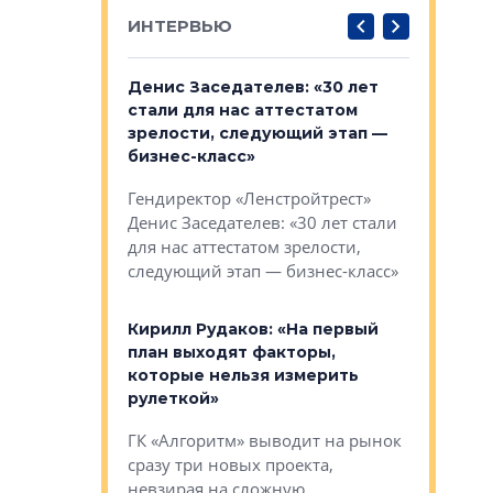
ИНТЕРВЬЮ
: «На
Денис Заседателев: «30 лет
Виталий 
ьной окраине
стали для нас аттестатом
спроса —
зм может
зрелости, следующий этап —
форматы,
»
бизнес-класс»
стереоти
застройк
рства в центре
Гендиректор «Ленстройтрест»
О малоэта
щем спальных
Денис Заседателев: «30 лет стали
класса «О
ерных ловушках
для нас аттестатом зрелости,
Мистолово
Глобал ЭМ»
следующий этап — бизнес-класс»
компании
в: «Хороший
Кирилл Рудаков: «На первый
тся в
план выходят факторы,
Александ
оте»
которые нельзя измерить
«Строите
рулеткой»
основ»
овременного
ГК «Алгоритм» выводит на рынок
Строитель
тетика,
сразу три новых проекта,
волнообра
ь или
невзирая на сложную
следует с
а, размышляют