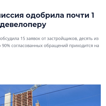
иссия одобрила почти 1
Татьяна Бровкина
 девелоперу
монотонной спал
деконструктиви
стать спасением
обсудила 15 заявок от застройщиков, десять из
О границах новато
о 90% согласованных обращений приходится на
Петербурга, буду
районов и инжен
рассказали в ГК «
Сергей Софроно
дизайн проявляе
визуальной чист
Что важнее для с
жилого проекта: эс
функциональност
экономика проект