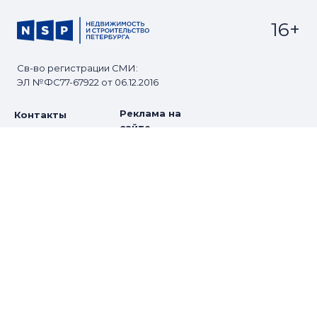
16+
Св-во регистрации СМИ:
ЭЛ №ФС77-67922 от 06.12.2016
Реклама на
Контакты
сайте
О проекте
Мероприятия
© Сетевое издание NSP.RU
Все права защищены. Любое использование
материалов допускается только с согласия редакции.
Разработано
zomg.studio