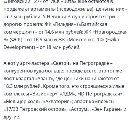
«Лиговский 127» от ИСК «Вита» еще остаются в
продаже апартаменты (псеводожилье), цены на них –
от 7 млн рублей. У Невской Ратуши строятся три
дорогих проекта: ЖК «Гильдия» («Балтийская
коммерция») – от 14,6 млн рублей; ЖК «Новгородская
8» (ФСК) – от 16,9 млн и ЖК «Моисеенко, 10» (Fizika
Development) – от 18 млн рублей.
А вот у арт-кластера «Светоч» на Петроградке –
конкурентов куда больше: прежде всего, это тот же
лофт-квартал «Авант», где ценники начинаются от
18,3 млн рублей. Кроме того, это строящиеся жилые
комплексы «Визионер», «ЛДМ», «ID Петроградская»,
«Мельцер холл», «Акватория»; апарт-комплексы
«17/33 Петровский остров», «Аструм», «Зен Гарден» и
другие.