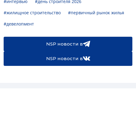
#интервью
#день строителя 2026
#жилищное строительство
#первичный рынок жилья
#девелопмент
NSP новости в
NSP новости в
16+
Св-во регистрации СМИ:
ЭЛ №ФС77-67922 от 06.12.2016
Реклама на
Контакты