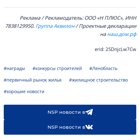
Реклама / Рекламодатель: ООО «Н ПЛЮС», ИНН
7838129950.
Группа Аквилон
/ Проектные декларации
на
наш.дом.рф
erid: 2SDnjcLw7Cw
#награды
#конкурсы строителей
#Ленобласть
#первичный рынок жилья
#жилищное строительство
#хорошие новости
NSP новости в
NSP новости в