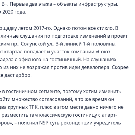
 В+. Первые два этажа – объекты инфраструктуры.
 2020 года.
ощадку летом 2017-го. Однако потом всё стихло. В
бличные слушания по подготовке изменений в проект
м пр., Солунской ул., 3-й линией 1-й половины,
тот квартал попадает и участок компании «Союз
адела с офисного на гостиничный. На слушаниях
о из них не возражал против идеи девелопера. Скорее
е даст добро.
е в гостиничном сегменте, поэтому хотим изменить
ойти множество согласований, в то же время он
ва крупных ТРК, плюс в этом месте давно ничего не
 разместить там классическую гостиницу с апарт-
ов», – пояснил NSP суть реконцепции учредитель