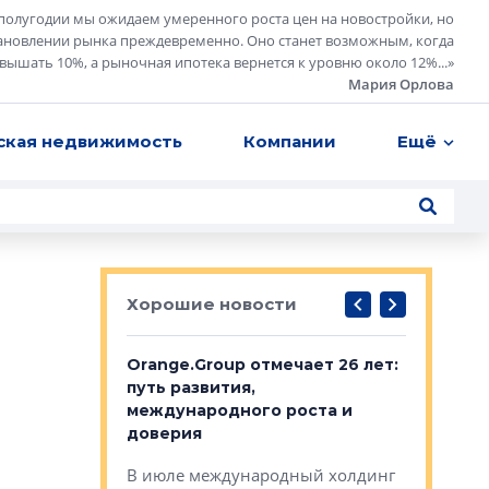
полугодии мы ожидаем умеренного роста цен на новостройки, но
ановлении рынка преждевременно. Оно станет возможным, когда
евышать 10%, а рыночная ипотека вернется к уровню около 12%...
»
Мария Орлова
ская недвижимость
Компании
Ещё
Хорошие новости
рге выбрали
Orange.Group отмечает 26 лет:
В Петерб
строителей
путь развития,
комплекс
международного роста и
тестовая
авершился
доверия
перерабо
рческого
В июле международный холдинг
В Петербу
ей «Нам песня