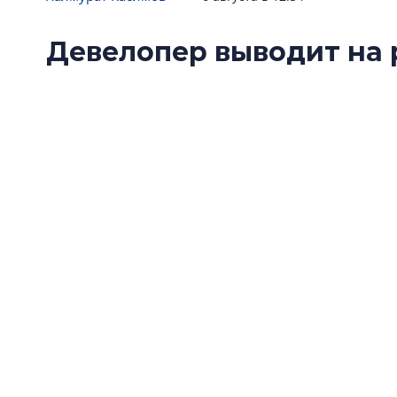
Девелопер выводит на 
проекта в центре Пете
Группа RBI начала бронирование лофт-апарт
интересных памятников в центре: «Типограф
Пушкарской улице.