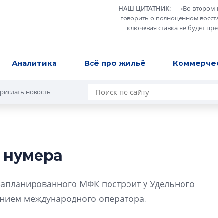
НАШ ЦИТАТНИК
:
«
Во втором 
говорить о полноценном восст
ключевая ставка не будет пр
Аналитика
Всё про жильё
Коммерче
рислать новость
 нумера
В Санкт-Петербу
лучших поющих 
запланированного МФК построит у Удельного
Гала-концертом з
лением международного оператора.
девятый сезон тво
конкурса строител