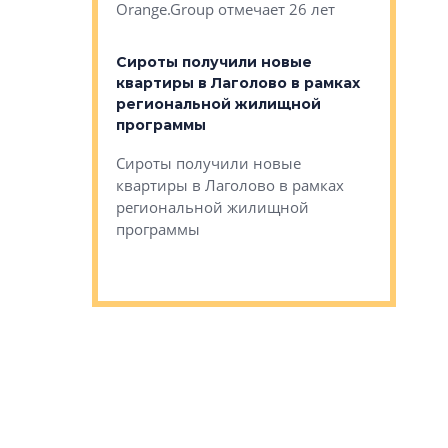
Orange.Group отмечает 26 лет
комплексе
могает»
тестовая 
органики
Сироты получили новые
ском районе
квартиры в Лаголово в рамках
ился еще
региональной жилищной
мещенного
Историч
программы
дом Рома
Ушково м
Сироты получили новые
ком районе
квартиры в Лаголово в рамках
Историче
лся еще один
региональной жилищной
Романова 
го образования
программы
взять под