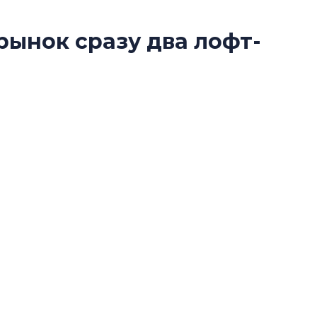
рынок сразу два лофт-
Разрыв цен межд
рбурга
вторичкой: что э
рынка?
Разрыв цен между
аментов сразу в двух проектах редевелопмента
вторичкой: что это
ия» на ул. Правды и «Светоч» на Большой
рынка? Своим мне
поделились Ольга
Екатерина Немчен
Жабин, Светлана Д
Константин Сторож
Какие наиболее 
специальности и
в сфере девелоп
строительства?
Своим мнением с 