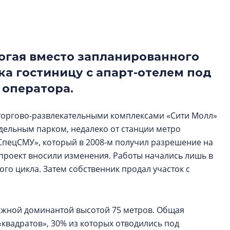
строить и жить по
В Красногвардей
Петербурга появ
огая вместо запланированного
один центр сов
образования
ка гостиницу с апарт-отелем под
В Красногвардейс
 оператора.
Петербурга появи
центр совмещенно
 торгово-развлекательными комплексами «Сити Молл»
 Удельным парком, недалеко от станции метро
СпецСМУ», который в 2008-м получил разрешение на
 проект вносили изменения. Работы начались лишь в
го цикла. Затем собственник продал участок с
тажной доминантой высотой 75 метров. Общая
 «квадратов», 30% из которых отводились под