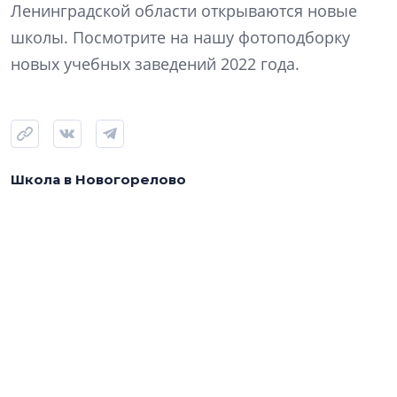
Ленинградской области открываются новые
школы. Посмотрите на нашу фотоподборку
новых учебных заведений 2022 года.
Школа в Новогорелово
Школу и детский сад построила компания
«ЛенРусСтрой». Школа рассчитана на 640 ребят, это
будет заведение с инженерно-техническим уклоном.
В здании есть два спортзала, актовый зал, столовая и
пищеблок, библиотека с книгохранилищем,
футбольное поле у школы.