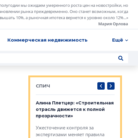
полугодии мы ожидаем умеренного роста цен на новостройки, но
ановлении рынка преждевременно. Оно станет возможным, когда
евышать 10%, а рыночная ипотека вернется к уровню около 12%...
»
Мария Орлова
Коммерческая недвижимость
Ещё
СПИЧ
: «Поводом
Алина Плетцер: «Строительная
Елена Фе
жет быть
отрасль движется к полной
блок МФК
биль»
прозрачности»
экосисте
каль»: поводом
Ужесточение контроля за
Проектир
ет быть даже
экспертизами меняет правила
непрерыв