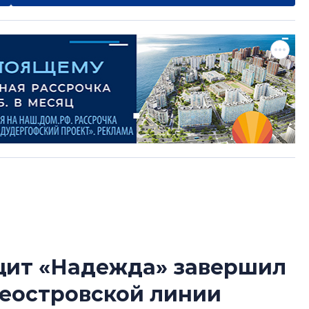
 щит «Надежда» завершил
Сергей Софроно
леостровской линии
дизайн проявляе
визуальной чист