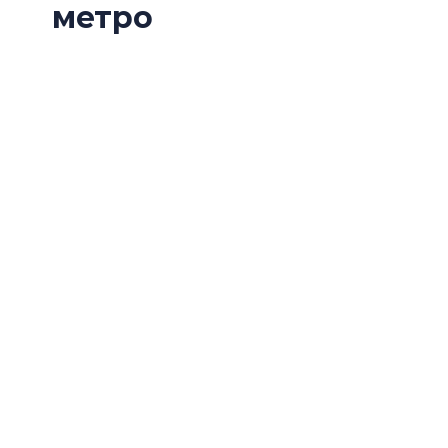
метро
Щит «Надежда» вышел на поверхность стро
завершив проход нового участка Невско-Ва