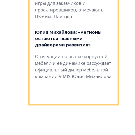
игры для заказчиков и
управлен
проектировщиков, отмечают в
поиска ко
ЦКЭ им. Плетцер
ГК «Глоба
: «Будущее за
к меняется
лей»
Юлия Михайлова: «Регионы
Алексей 
остаются главными
«Вертика
рают те
драйверами развития»
не новый
еще больше
стиничному
О ситуации на рынке корпусной
О том, по
верены в УК
мебели и ее динамике рассуждает
экспертиз
официальный дилер мебельной
преимущес
компании VIMIS Юлия Михайлова
гендирект
Алексей 