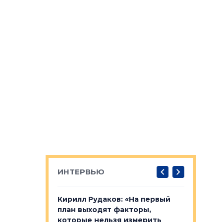
ИНТЕРВЬЮ
в: «Хороший
Кирилл Рудаков: «На первый
Александ
тся в
план выходят факторы,
«Строите
оте»
которые нельзя измерить
основ»