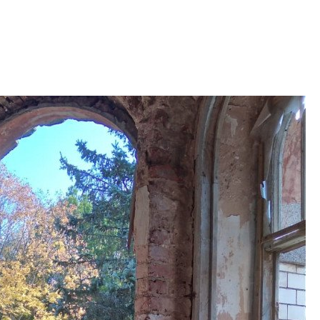
электромобиль
Карина Шальнова
«гибридом» — ка
рынок апарт-оте
Конкуренцию выиг
апарты, которые 
приблизятся к го
уровню сервиса, у
КЕЙПОРТ