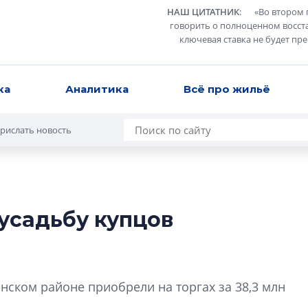
НАШ ЦИТАТНИК
:
«
Во втором 
говорить о полноценном восст
ключевая ставка не будет пр
ка
Аналитика
Всё про жильё
рислать новость
усадьбу купцов
Роман Корнышев
перемен в ЖК мо
даже электромо
Девелопер «Верти
ском районе приобрели на торгах за 38,3 млн
перемен в ЖК мож