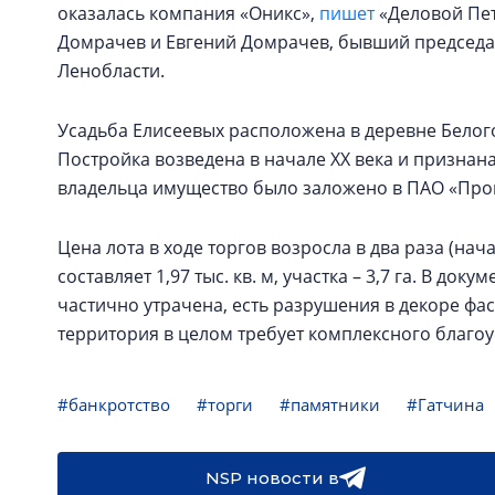
оказалась компания «Оникс»,
пишет
«Деловой Пет
Домрачев и Евгений Домрачев, бывший председа
Ленобласти.
Усадьба Елисеевых расположена в деревне Белого
Постройка возведена в начале ХХ века и признан
владельца имущество было заложено в ПАО «Про
Цена лота в ходе торгов возросла в два раза (нач
составляет 1,97 тыс. кв. м, участка – 3,7 га. В до
частично утрачена, есть разрушения в декоре фа
территория в целом требует комплексного благоу
#банкротство
#торги
#памятники
#Гатчина
NSP новости в