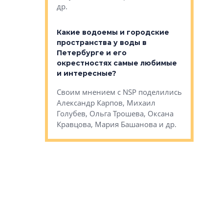
др.
Важно ли
апартам
востребованы
Какие водоемы и городские
Конститу
 компетенции
пространства у воды в
временно
мента и
Петербурге и его
Своим мн
окрестностях самые любимые
Раиль Му
NSP поделились
и интересные?
Кудинов, 
на, Анжелика
Своим мнением с NSP поделились
Карина Ш
ндр
Александр Карпов, Михаил
Дементьев
сандр Кравцов,
Голубев, Ольга Трошева, Оксана
др.
Кравцова, Мария Башанова и др.