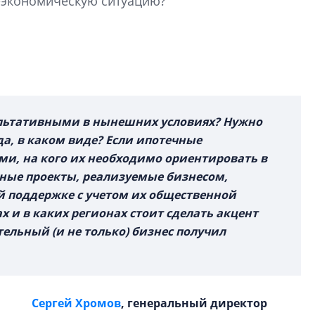
еэкономическую ситуацию?
Какие наиболее 
специальности и
в сфере девелоп
строительства?
Своим мнением с 
Валентина Калини
льтативными в нынешних условиях? Нужно
Альшаева, Алекса
да, в каком виде? Если ипотечные
Свинолобов, Алек
и, на кого их необходимо ориентировать в
Кирилл Кудинов и 
ные проекты, реализуемые бизнесом,
й поддержке с учетом их общественной
х и в каких регионах стоит сделать акцент
тельный (и не только) бизнес получил
Сергей Хромов
, генеральный директор