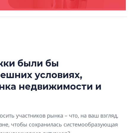
жки были бы
Разрыв цен межд
ешних условиях,
вторичкой: что э
рынка?
ынка недвижимости и
Разрыв цен между
вторичкой: что это
рынка? Своим мне
поделились Ольга
сить участников рынка – что, на ваш взгляд,
Екатерина Немчен
овне, чтобы сохранилась системообразующая
Жабин, Светлана Д
Константин Сторож