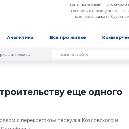
НАШ ЦИТАТНИК
:
«
Во втором 
говорить о полноценном восст
ключевая ставка не будет пр
Аналитика
Всё про жильё
Коммерче
рислать новость
строительству еще одного
Разрыв цен межд
вторичкой: что э
рынка?
Разрыв цен между
рядом с перекрестком переулка Козловского и
вторичкой: что это
 Петербурга.