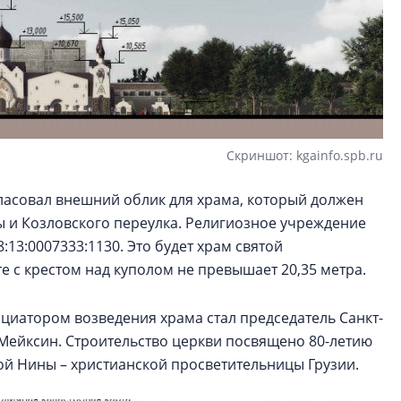
Скриншот: kgainfo.spb.ru
гласовал внешний облик для храма, который должен
ы и Козловского переулка. Религиозное учреждение
:13:0007333:1130. Это будет храм святой
 с крестом над куполом не превышает 20,35 метра.
циатором возведения храма стал председатель Санкт-
Мейксин. Строительство церкви посвящено 80-летию
той Нины – христианской просветительницы Грузии.