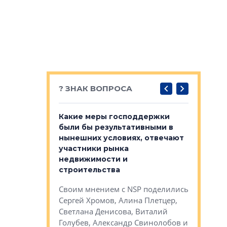
? ЗНАК ВОПРОСА
у первичкой и
Какие меры господдержки
Место об
то значит для
были бы результативными в
локации 
нынешних условиях, отвечают
пригород
участники рынка
выстрели
 первичкой и
недвижимости и
Своим мн
 значит для
строительства
Яна Вирче
нием об этом
Своим мнением с NSP поделились
Денис Зас
 Трошева,
Сергей Хромов, Алина Плетцер,
Свинолобо
ко, Максим
Светлана Денисова, Виталий
и др.
енисова,
Голубев, Александр Свинолобов и
ев и другие