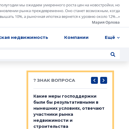
полугодии мы ожидаем умеренного роста цен на новостройки, но
ановлении рынка преждевременно. Оно станет возможным, когда
евышать 10%, а рыночная ипотека вернется к уровню около 12%...
»
Мария Орлова
ская недвижимость
Компании
Ещё
? ЗНАК ВОПРОСА
у первичкой и
Какие меры господдержки
Место об
то значит для
были бы результативными в
локации 
нынешних условиях, отвечают
пригород
участники рынка
выстрели
 первичкой и
недвижимости и
Своим мн
 значит для
строительства