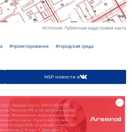
Источник: Публичная кадастровая карта
а
#проектирование
#городская среда
NSP новости в