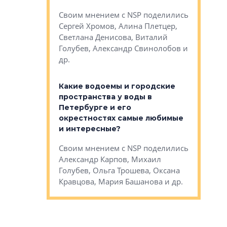
Яна Вирче
нием об этом
Своим мнением с NSP поделились
Денис Зас
 Трошева,
Сергей Хромов, Алина Плетцер,
Свинолобо
ко, Максим
Светлана Денисова, Виталий
и др.
енисова,
Голубев, Александр Свинолобов и
ев и другие
др.
Важно ли
апартам
востребованы
Какие водоемы и городские
Конститу
 компетенции
пространства у воды в
временно
мента и
Петербурге и его
Своим мн
окрестностях самые любимые
Раиль Му
NSP поделились
и интересные?
Кудинов, 
на, Анжелика
Своим мнением с NSP поделились
Карина Ш
ндр
Александр Карпов, Михаил
Дементьев
сандр Кравцов,
Голубев, Ольга Трошева, Оксана
др.
Кравцова, Мария Башанова и др.