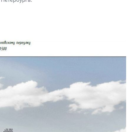
рынка? Своим мне
поделились Ольга
Екатерина Немчен
Жабин, Светлана Д
Константин Сторож
Какие наиболее 
специальности и
в сфере девелоп
строительства?
Своим мнением с 
Валентина Калини
Альшаева, Алекса
Свинолобов, Алек
Кирилл Кудинов и 