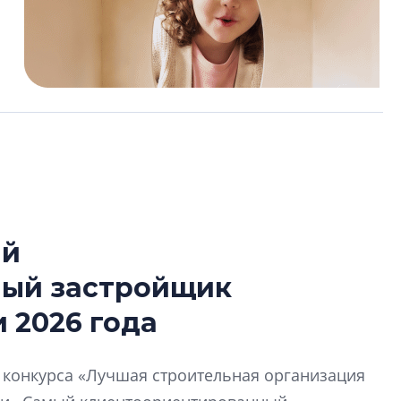
ый
Сергей Софроно
ный застройщик
дизайн проявляе
визуальной чист
 2026 года
Что важнее для с
жилого проекта: эс
й конкурса «Лучшая строительная организация
функциональност
экономика проект