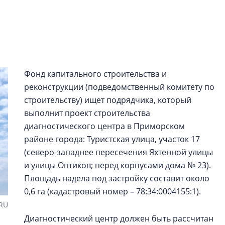
Центробанк: ква
2020-2026 годов
9% дешевле стр
Центробанк: квар
2020-2026 годов п
дешевле строящих
Фонд капитального строительства и
реконструкции (подведомственный комитету по
строительству) ищет подрядчика, который
выполнит проект строительства
диагностического центра в Приморском
районе города: Туристская улица, участок 17
(северо-западнее пересечения Яхтенной улицы
и улицы Оптиков; перед корпусами дома № 23).
Площадь надела под застройку составит около
0,6 га (кадастровый номер – 78:34:0004155:1).
.RU
Диагностический центр должен быть рассчитан