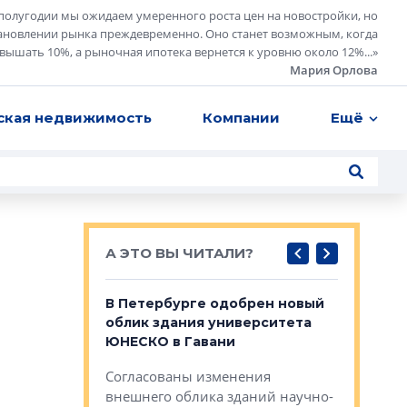
полугодии мы ожидаем умеренного роста цен на новостройки, но
ановлении рынка преждевременно. Оно станет возможным, когда
евышать 10%, а рыночная ипотека вернется к уровню около 12%...
»
Мария Орлова
ская недвижимость
Компании
Ещё
А ЭТО ВЫ ЧИТАЛИ?
о — антидот
В Петербурге одобрен новый
Собствен
панелей
облик здания университета
Императо
ЮНЕСКО в Гавани
как выжа
— антидот от
«старых 
Согласованы изменения
лей
Собственн
внешнего облика зданий научно-