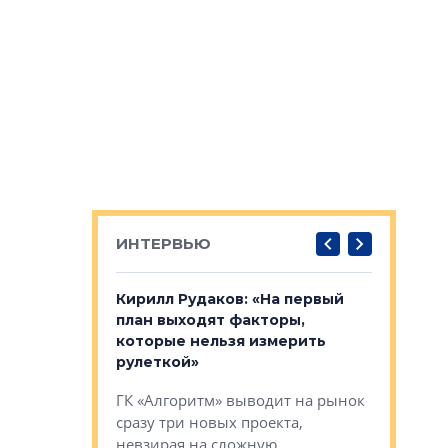
ИНТЕРВЬЮ
в: «Хороший
Кирилл Рудаков: «На первый
Александ
тся в
план выходят факторы,
«Строите
оте»
которые нельзя измерить
основ»
рулеткой»
овременного
Строитель
ГК «Алгоритм» выводит на рынок
тетика,
волнообра
сразу три новых проекта,
ь или
следует с
невзирая на сложную
а, размышляют
Александ