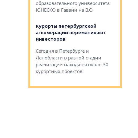
Император
образовательного университета
ртиры в домах
выжать ма
ЮНЕСКО в Гавани на В.О.
 постройки на
костей»
оящихся
Курорты петербургской
тиры в домах
агломерации переманивают
Каким бы
остройки на 9%
инвесторов
Ропса: в
ся
обещают 
Сегодня в Петербурге и
Руины Дом
Ленобласти в разной стадии
сгоревшем
реализации находятся около 30
наследия 
курортных проектов