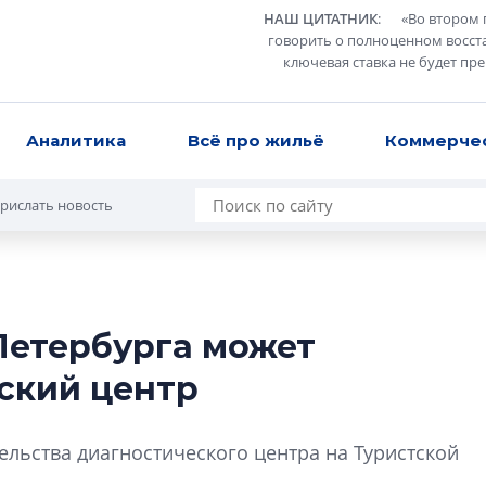
НАШ ЦИТАТНИК
:
«
Во втором 
говорить о полноценном восст
ключевая ставка не будет пр
Аналитика
Всё про жильё
Коммерче
рислать новость
Петербурга может
Усадьба Торосов
ский центр
от эпохи фальш-
Усадьба Торосово 
льства диагностического центра на Туристской
эпохи фальш-пане