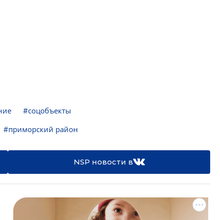
ние
#соцобъекты
#приморский район
NSP новости в