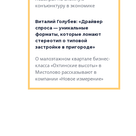
конъюнктуру в экономике
Евгений 
Виталий Голубев: «Драйвер
это не пр
лобов: «Мы
спроса — уникальные
понятные
 Bonava, но мы
форматы, которые ломают
я»
Каким бу
стереотип о типовой
ого пояса»,
Леноблас
застройке в пригороде»
рпоративной
рассказыв
О малоэтажном квартале бизнес-
вает
региона Е
класса «Охтинские высоты» в
I Александр
Мистолово рассказывают в
компании «Новое измерение»