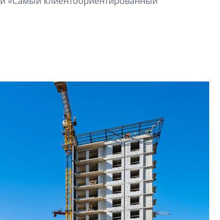
ии «Самый клиентоориентированный
в ГК «ПСК»
Александр Свино
используем опыт
– другая компани
О потенциале «сер
технологиях и ко
культуре рассказы
гендиректор STAVN
Свинолобов