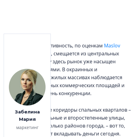
Инвестиционная активность, по оценкам
Maslov
Group Development
, смещается из центральных
районов, поскольку здесь рынок уже насыщен
торговыми площадями. В окраинных и
околоцентральных жилых массивах наблюдается
дефицит качественных коммерческих площадей и
более низкий уровень конкуренции.
Основные торговые коридоры спальных кварталов –
Забелина
крупные магистральные и второстепенные улицы,
Мария
связывающие несколько районов города, – вот то,
маркетинг
куда, пожалуй, стоит вкладывать деньги сегодня.