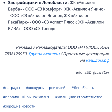
Застройщики в Ленобласти:
ЖК «Аквилон
Верба» - ООО «СЗ Комфорт»; ЖК «Аквилон Янино»
- ООО «СЗ «Аквилон Янино»; ЖК «Аквилон
РекаПарк» - ООО «СЗ Аспект Плюс»; ЖК «Аквилон
РИВА» - ООО «СЗ Тренд»
Реклама / Рекламодатель: ООО «Н ПЛЮС», ИНН
7838129950.
Группа Аквилон
/ Проектные декларации
на
наш.дом.рф
erid: 2SDnjcLw7Cw
#награды
#конкурсы строителей
#Ленобласть
#первичный рынок жилья
#жилищное строительство
#хорошие новости