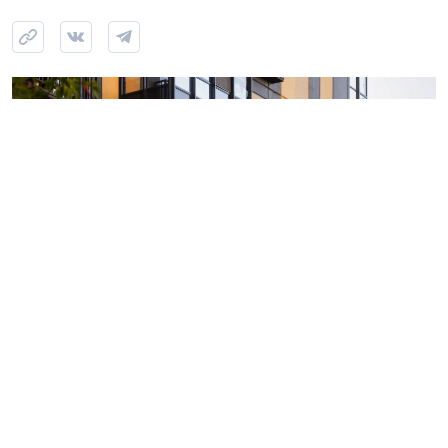
Фото: пресс-служба ГК «Ленстройтрест»
Компания заняла второе место с результатом 4,53