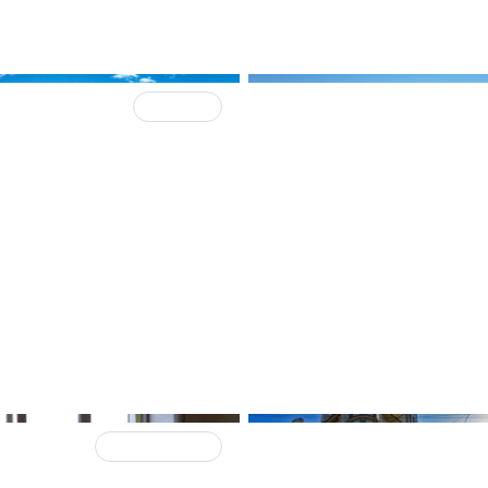
часто
я
Нюансы
14 ноября 2025
орка проектов по
В Петербурге 40% про
екалам: как ГК «ПСК»
перепланировок поме
батывает объекты под
получили отказ
ьные запросы рынка
024
ИНСТРУКЦИЯ
26 марта 2024