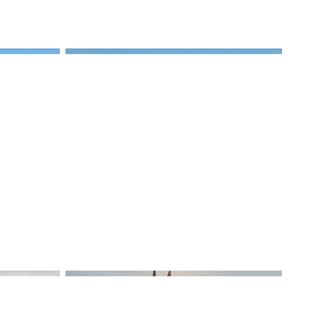
28 октября 2024
ектов
Три четверти спроса на
щений
петербургские новостройки
формируют «единички» и
студии
16 февраля 2024