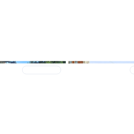
Среда обитания
20 мая
квартир в старом
Перепланировка в ста
недвижимости
фонде недвижимости
урга: какие имеются
Петербурга: какие рис
чения и решения
ошибки случаются наи