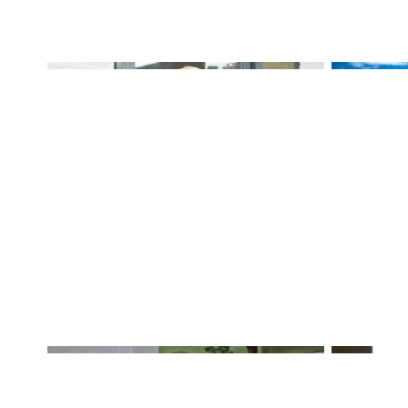
новостройках
16 февраля
16 феврал
Виктория Цытрина:
Пересб
«Незаконная перепланировка
новым л
может понизить стоимость
перера
недвижимости»
актуал
16 октября 2024
11 июня 2