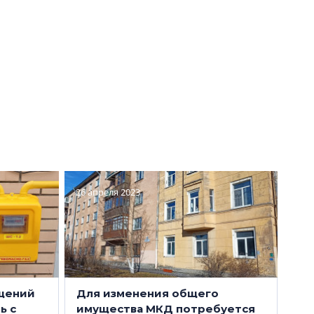
соли: с
Законодательное собрание
лу
Петербурга пытается
а
бороться со «студиями»,
к
которые создаются в
многокомнатных квартирах
26 апреля 2023
щений
Для изменения общего
ь с
имущества МКД потребуется