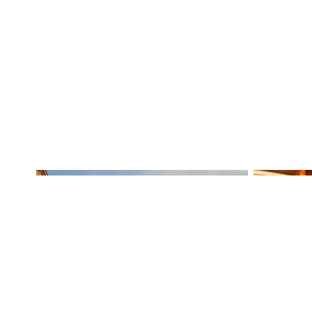
Анна Быковская: «Новый
Ремонт 
законопроект Госдумы может
теплый 
усложнить жильцам домов
из этог
отказ от участия в КРТ»
катего
13 февраля 2024
16 октября
Петербургские депутаты
Петерб
пытаются ужесточить
хотят 