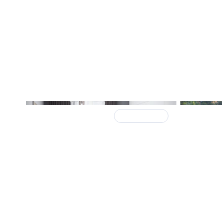
11 июня
ЖК в деталях
22 мая
Более трети владельцев
Дизайн 
жилья демонтируют
фонде 
перегородки: девелоперы
Петерб
предвосхищают этот запрос в
ограни