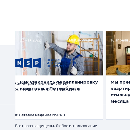
регистрацию квартир,
комнат
разделенных на студии
22 мая 2022
ИНСТРУКЦИЯ
16 апреля 
Как узаконить перепланировку
Мы пре
Св-во регистрации СМИ:
квартиры в Петербурге
квартир
ЭЛ №ФС77-67922 от 06.12.2016
стильн
месяца
© Сетевое издание NSP.RU
Все права защищены. Любое использование