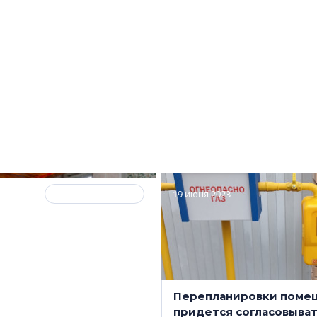
на балконе: «козырек»,
Суд велел убрать антре
пол и остекление. Что
1 апреля 2024 года в си
о делать
вступают новые правил
рически нельзя?
насчет перепланирово
 2023
Будем наблюдать
19 июня 2023
ургские депутаты
Перепланировки поме
запретить продажу
придется согласовыват