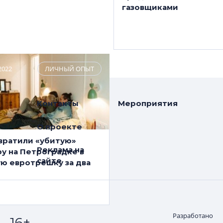
 под видом студий
газовщиками
2022
ЛИЧНЫЙ ОПЫТ
Контакты
Мероприятия
О проекте
вратили «убитую»
Реклама на
у на Петроградке в
сайте
ую евротрешку за два
Разработано
16+