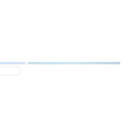
Нюансы
8 апреля
ром
В Петербурге предлагают
увеличить штрафы за
ки и
самовольную перепланировку
более
квартир