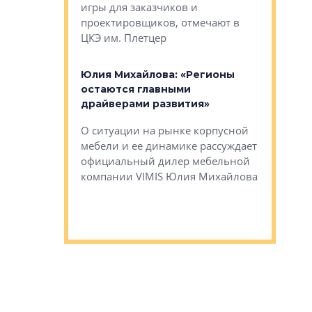
игры для заказчиков и
управлен
проектировщиков, отмечают в
поиска ко
ЦКЭ им. Плетцер
ГК «Глоба
: «Будущее за
к меняется
лей»
Юлия Михайлова: «Регионы
Алексей 
остаются главными
«Вертика
рают те
драйверами развития»
не новый
еще больше
стиничному
О ситуации на рынке корпусной
О том, по
верены в УК
мебели и ее динамике рассуждает
экспертиз
официальный дилер мебельной
преимущес
компании VIMIS Юлия Михайлова
гендирект
Алексей 