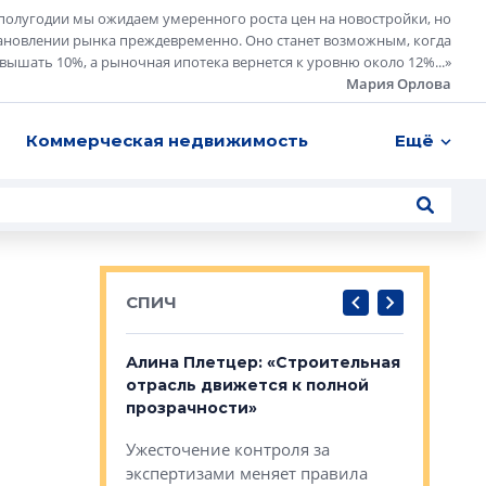
полугодии мы ожидаем умеренного роста цен на новостройки, но
ановлении рынка преждевременно. Оно станет возможным, когда
евышать 10%, а рыночная ипотека вернется к уровню около 12%...
»
Мария Орлова
Коммерческая недвижимость
Ещё
СПИЧ
: «Поводом
Алина Плетцер: «Строительная
Елена Фе
жет быть
отрасль движется к полной
блок МФК
биль»
прозрачности»
экосисте
каль»: поводом
Ужесточение контроля за
Проектир
ет быть даже
экспертизами меняет правила
непрерыв