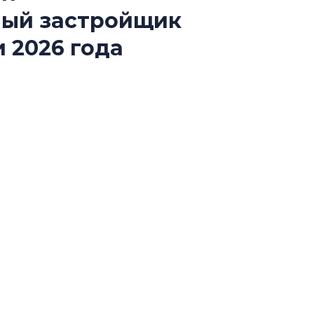
Роман Корнышев
ный застройщик
перемен в ЖК мо
даже электромо
 2026 года
Девелопер «Верти
перемен в ЖК мож
й конкурса «Лучшая строительная организация
электромобиль
ии «Самый клиентоориентированный
Карина Шальнова
«гибридом» — ка
рынок апарт-оте
Конкуренцию выиг
апарты, которые 
приблизятся к го
уровню сервиса, у
КЕЙПОРТ