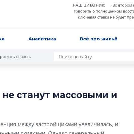
НАШ ЦИТАТНИК
:
«
Во втором 
говорить о полноценном восст
ключевая ставка не будет пр
ка
Аналитика
Всё про жильё
рислать новость
 не станут массовыми и
Роман Корнышев
перемен в ЖК мо
даже электромо
ренция между застройщиками увеличилась, и
Девелопер «Верти
перемен в ЖК мож
венными скидками. Однако генеральный