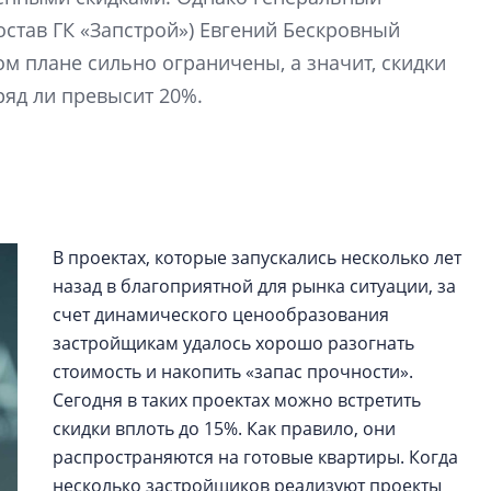
электромобиль
остав ГК «Запстрой») Евгений Бескровный
ом плане сильно ограничены, а значит, скидки
Карина Шальнова
ряд ли превысит 20%.
«гибридом» — ка
рынок апарт-оте
Конкуренцию выиг
апарты, которые 
приблизятся к го
уровню сервиса, у
КЕЙПОРТ
В проектах, которые запускались несколько лет
назад в благоприятной для рынка ситуации, за
счет динамического ценообразования
застройщикам удалось хорошо разогнать
стоимость и накопить «запас прочности».
Сегодня в таких проектах можно встретить
скидки вплоть до 15%. Как правило, они
распространяются на готовые квартиры. Когда
несколько застройщиков реализуют проекты