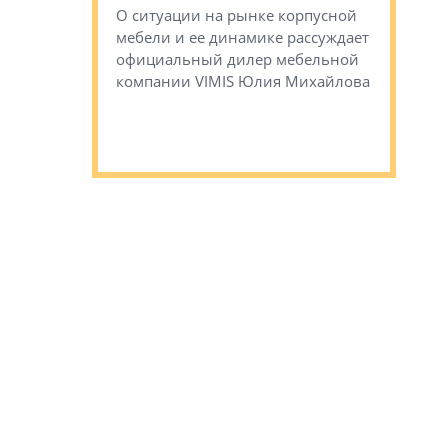
стиничному
О ситуации на рынке корпусной
О том, по
верены в УК
мебели и ее динамике рассуждает
экспертиз
официальный дилер мебельной
преимущес
компании VIMIS Юлия Михайлова
гендирект
Алексей 