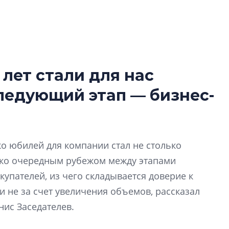
 лет стали для нас
Роман Корнышев
следующий этап — бизнес-
перемен в ЖК мо
даже электромо
Девелопер «Верти
перемен в ЖК мож
ко юбилей для компании стал не столько
электромобиль
ько очередным рубежом между этапами
Карина Шальнова
купателей, из чего складывается доверие к
«гибридом» — ка
 не за счет увеличения объемов, рассказал
рынок апарт-оте
нис Заседателев.
Конкуренцию выиг
апарты, которые 