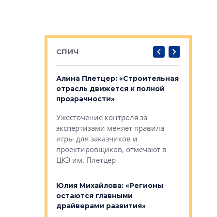
СПИЧ
: «Поводом
Алина Плетцер: «Строительная
Елена Фе
жет быть
отрасль движется к полной
блок МФК
биль»
прозрачности»
экосисте
каль»: поводом
Ужесточение контроля за
Проектир
ет быть даже
экспертизами меняет правила
непрерыв
игры для заказчиков и
управлен
проектировщиков, отмечают в
поиска ко
ЦКЭ им. Плетцер
ГК «Глоба
: «Будущее за
к меняется
лей»
Юлия Михайлова: «Регионы
Алексей 
остаются главными
«Вертика
рают те
драйверами развития»
не новый
еще больше