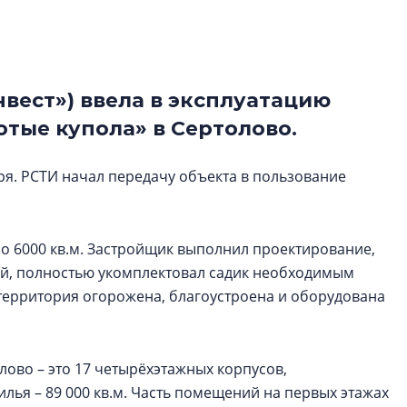
электромобиль
Карина Шальнова
«гибридом» — ка
рынок апарт-оте
нвест») ввела в эксплуатацию
тые купола» в Сертолово.
Конкуренцию выиг
апарты, которые 
приблизятся к го
ря. РСТИ начал передачу объекта в пользование
уровню сервиса, у
КЕЙПОРТ
о 6000 кв.м. Застройщик выполнил проектирование,
ий, полностью укомплектовал садик необходимым
территория огорожена, благоустроена и оборудована
ово – это 17 четырёхэтажных корпусов,
лья – 89 000 кв.м. Часть помещений на первых этажах