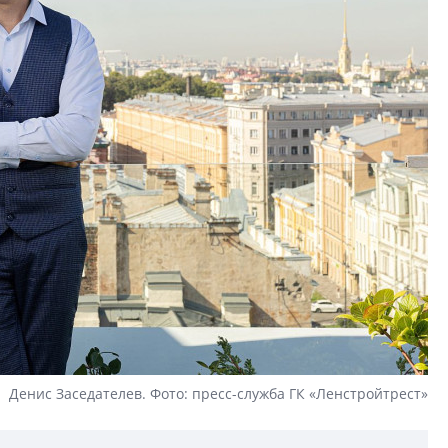
Денис Заседателев. Фото: пресс-служба ГК «Ленстройтрест»