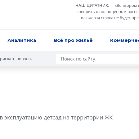
НАШ ЦИТАТНИК
:
«
Во втором 
говорить о полноценном восст
ключевая ставка не будет пр
Аналитика
Всё про жильё
Коммерче
рислать новость
Роман Корнышев
перемен в ЖК мо
в эксплуатацию детсад на территории ЖК
даже электромо
Девелопер «Верти
перемен в ЖК мож