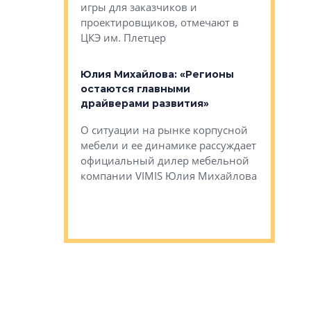
игры для заказчиков и
управлен
проектировщиков, отмечают в
поиска ко
ЦКЭ им. Плетцер
ГК «Глоба
: «Будущее за
к меняется
лей»
Юлия Михайлова: «Регионы
Алексей 
остаются главными
«Вертика
рают те
драйверами развития»
не новый
еще больше
стиничному
О ситуации на рынке корпусной
О том, по
верены в УК
мебели и ее динамике рассуждает
экспертиз
официальный дилер мебельной
преимущес
компании VIMIS Юлия Михайлова
гендирект
Алексей 