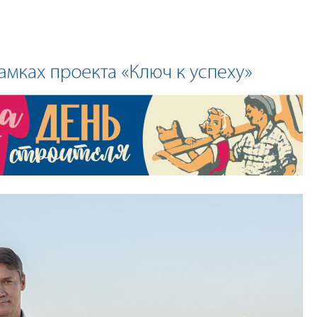
приблизятся к го
уровню сервиса, у
КЕЙПОРТ