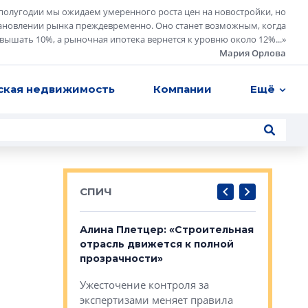
полугодии мы ожидаем умеренного роста цен на новостройки, но
ановлении рынка преждевременно. Оно станет возможным, когда
евышать 10%, а рыночная ипотека вернется к уровню около 12%...
»
Мария Орлова
ская недвижимость
Компании
Ещё
СПИЧ
: «Поводом
Алина Плетцер: «Строительная
Елена Фе
жет быть
отрасль движется к полной
блок МФК
биль»
прозрачности»
экосисте
каль»: поводом
Ужесточение контроля за
Проектир
ет быть даже
экспертизами меняет правила
непрерыв