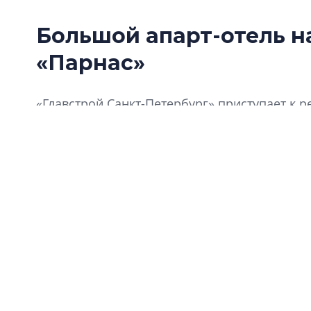
Большой апарт-отель н
«Парнас»
«Главстрой Санкт-Петербург» приступает к
«Харизма» недалеко от станции метро «Парна
большой блок сервисных апартаментов.