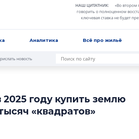
НАШ ЦИТАТНИК
:
«
Во втором 
говорить о полноценном восст
ключевая ставка не будет пр
ка
Аналитика
Всё про жильё
рислать новость
в 2025 году купить землю
Усадьба Торосов
 тысяч «квадратов»
от эпохи фальш-
Усадьба Торосово 
эпохи фальш-пане