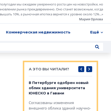
полугодии мы ожидаем умеренного роста цен на новостройки, но
ановлении рынка преждевременно. Оно станет возможным, когда
евышать 10%, а рыночная ипотека вернется к уровню около 12%...
»
Мария Орлова
Коммерческая недвижимость
Ещё
А ЭТО ВЫ ЧИТАЛИ?
о — антидот
В Петербурге одобрен новый
Собствен
панелей
облик здания университета
Императо
ЮНЕСКО в Гавани
как выжа
— антидот от
«старых 
Согласованы изменения
лей
Собственн
внешнего облика зданий научно-