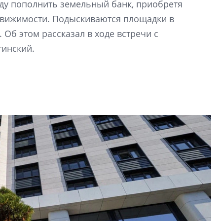
оду пополнить земельный банк, приобретя
Центробанк: ква
недвижимости. Подыскиваются площадки в
2020-2026 годов
9% дешевле стр
 Об этом рассказал в ходе встречи с
тинский.
Центробанк: квар
2020-2026 годов п
дешевле строящих