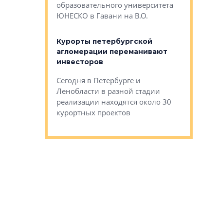
Император
образовательного университета
ртиры в домах
выжать ма
ЮНЕСКО в Гавани на В.О.
 постройки на
костей»
оящихся
Курорты петербургской
тиры в домах
агломерации переманивают
Каким бы
остройки на 9%
инвесторов
Ропса: в
ся
обещают 
Сегодня в Петербурге и
Руины Дом
Ленобласти в разной стадии
сгоревшем
реализации находятся около 30
наследия 
курортных проектов