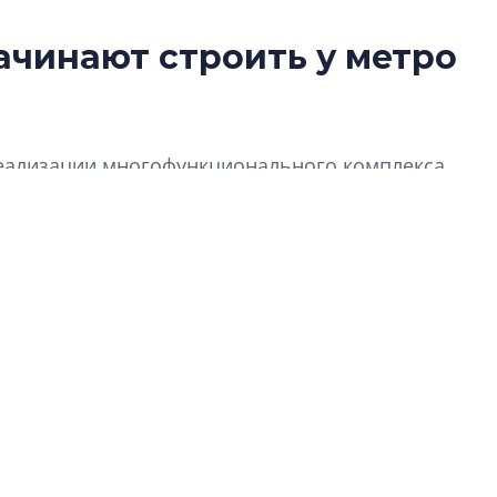
ачинают строить у метро
Роман Корнышев
перемен в ЖК мо
даже электромо
Девелопер «Верти
 реализации многофункционального комплекса
перемен в ЖК мож
с». В его составе будут жилые квартиры и
электромобиль
Карина Шальнова
«гибридом» — ка
рынок апарт-оте
Конкуренцию выиг
апарты, которые 
приблизятся к го
уровню сервиса, у
КЕЙПОРТ