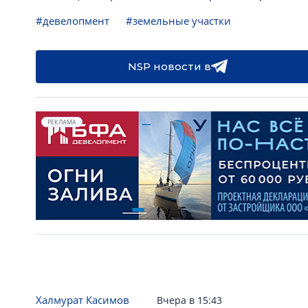
#девелопмент
#земельные участки
NSP новости в
РЕКЛАМА
Халмурат Касимов
Вчера в 15:43