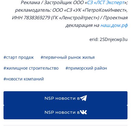
Реклама / Застройщик ООО «
СЗ «ЛСТ Эксперт
»;
рекламодатель: ООО «СЗ «УК «ПетроКомИнвест»,
ИНН 7838369279 (ГК «Ленстройтрест») / Проектная
декларация на
наш.дом.рф
erid: 2SDnjecwp3u
#старт продаж
#первичный рынок жилья
#жилищное строительство
#приморский район
#новости компаний
NSP новости в
NSP новости в