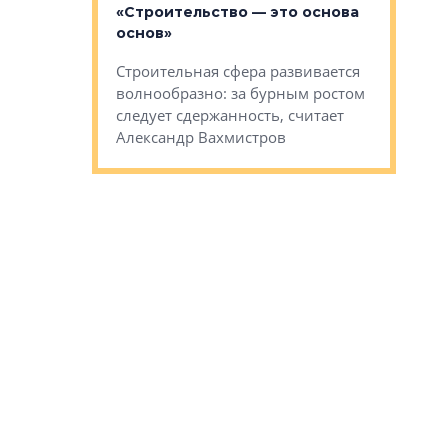
«Строительство — это основа
м проекты»
Сегмент с
основ»
пер
переживае
Строительная сфера развивается
проекты,
в этих ус
волнообразно: за бурным ростом
еральным
управляющ
следует сдержанность, считает
l Арсением
Well
Александр Вахмистров