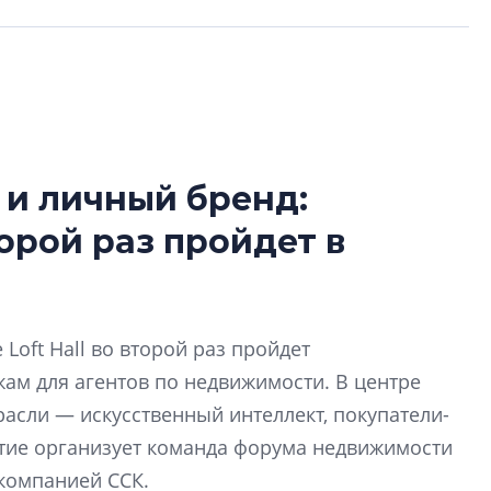
 и личный бренд:
Александр Свино
орой раз пройдет в
используем опыт
– другая компани
О потенциале «сер
технологиях и ко
Loft Hall во второй раз пройдет
культуре рассказы
гендиректор STAVN
м для агентов по недвижимости. В центре
Свинолобов
асли — искусственный интеллект, покупатели-
тие организует команда форума недвижимости
Арсений Лаптев:
 компанией ССК.
расширяем геогр