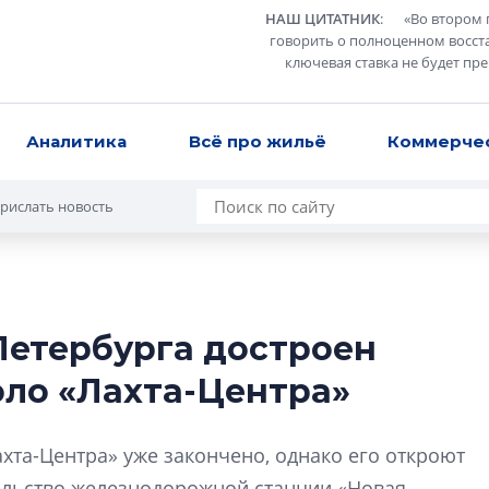
НАШ ЦИТАТНИК
:
«
Во втором 
говорить о полноценном восст
ключевая ставка не будет пр
Аналитика
Всё про жильё
Коммерче
рислать новость
Петербурга достроен
Разрыв цен межд
оло «Лахта-Центра»
вторичкой: что э
рынка?
Разрыв цен между
хта-Центра» уже закончено, однако его откроют
вторичкой: что это
тельство железнодорожной станции «Новая