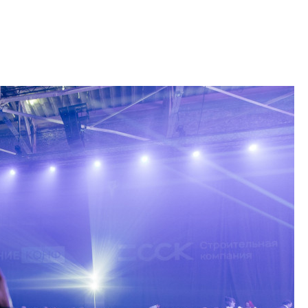
диверсифицируе
О том, как девело
диверсифицирует 
поговорили с ген
директором Arsena
Лаптевым