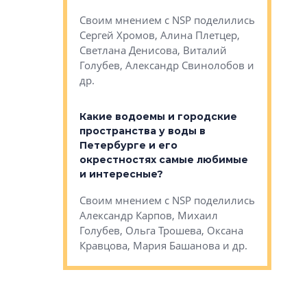
Яна Вирче
нием об этом
Своим мнением с NSP поделились
Денис Зас
 Трошева,
Сергей Хромов, Алина Плетцер,
Свинолобо
ко, Максим
Светлана Денисова, Виталий
и др.
енисова,
Голубев, Александр Свинолобов и
ев и другие
др.
Важно ли
апартам
востребованы
Какие водоемы и городские
Конститу
 компетенции
пространства у воды в
временно
мента и
Петербурге и его
Своим мн
окрестностях самые любимые
Раиль Му
NSP поделились
и интересные?
Кудинов, 
на, Анжелика
Своим мнением с NSP поделились
Карина Ш
ндр
Александр Карпов, Михаил
Дементьев
сандр Кравцов,
Голубев, Ольга Трошева, Оксана
др.
Кравцова, Мария Башанова и др.