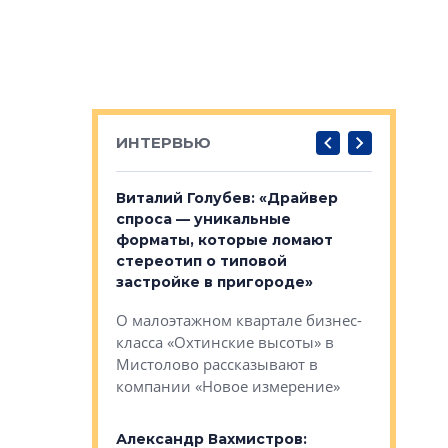
ИНТЕРВЬЮ
лобов: «Мы
Виталий Голубев: «Драйвер
Евгений 
 Bonava, но мы
спроса — уникальные
это не пр
я»
форматы, которые ломают
понятные
стереотип о типовой
ого пояса»,
Каким бу
застройке в пригороде»
рпоративной
Леноблас
О малоэтажном квартале бизнес-
вает
рассказыв
класса «Охтинские высоты» в
I Александр
региона Е
Мистолово рассказывают в
компании «Новое измерение»
Александ
«Выжива
 «Мы не
Александр Вахмистров:
правильн
афию, а