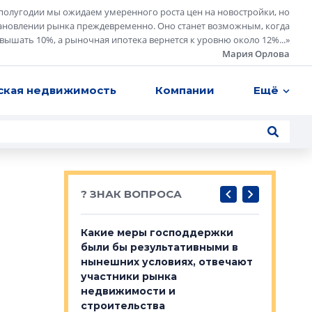
полугодии мы ожидаем умеренного роста цен на новостройки, но
ановлении рынка преждевременно. Оно станет возможным, когда
евышать 10%, а рыночная ипотека вернется к уровню около 12%...
»
Мария Орлова
ская недвижимость
Компании
Ещё
? ЗНАК ВОПРОСА
у первичкой и
Какие меры господдержки
Место об
то значит для
были бы результативными в
локации 
нынешних условиях, отвечают
пригород
участники рынка
выстрели
 первичкой и
недвижимости и
Своим мн
 значит для
строительства