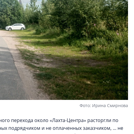
Фото: Ирина Смирнова
ого перехода около «Лахта-Центра» расторгли по
ых подрядчиком и не оплаченных заказчиком, ... не