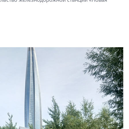
рынка? Своим мне
поделились Ольга
Екатерина Немчен
Жабин, Светлана Д
Константин Сторож
Какие наиболее 
специальности и
в сфере девелоп
строительства?
Своим мнением с 
Валентина Калини
Альшаева, Алекса
Свинолобов, Алек
Кирилл Кудинов и 