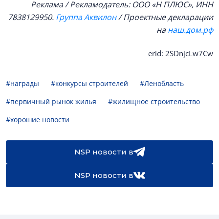
Реклама / Рекламодатель: ООО «Н ПЛЮС», ИНН
7838129950.
Группа Аквилон
/ Проектные декларации
на
наш.дом.рф
erid: 2SDnjcLw7Cw
#награды
#конкурсы строителей
#Ленобласть
#первичный рынок жилья
#жилищное строительство
#хорошие новости
NSP новости в
NSP новости в