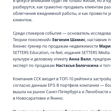
В фокусе внимания будет не только жилая, но и 
разберутся, как грамотно продавать клиентам ра
облегчения ежедневной работы, и как провести 
клиентом.
Среди спикеров события — основатель исследоват
Теории поколений»
Евгения Шамис
, наставник 
бизнес-тренер по продажам недвижимости
Мари
SETTERS Education, re-feel, издания SETTERS Media
культуре и деловому этикету
Анна Валл
, предпри
эксперт по продажам
Настасья Белочкина
и топ
Компания ССК входит в ТОП-10 рейтинга застрой
согласно данным ЕРЗ. В портфеле компании — бол
вышла на рынок Санкт-Петербурга и Ленобласти и
в Новосаратовке и Янино.