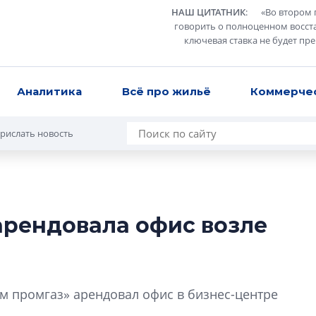
НАШ ЦИТАТНИК
:
«
Во втором 
говорить о полноценном восст
ключевая ставка не будет пр
Аналитика
Всё про жильё
Коммерче
рислать новость
арендовала офис возле
Роман Корнышев
перемен в ЖК мо
даже электромо
Девелопер «Верти
м промгаз» арендовал офис в бизнес-центре
перемен в ЖК мож