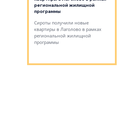
региональной жилищной
мещенного
Историч
программы
дом Рома
Ушково м
Сироты получили новые
ком районе
квартиры в Лаголово в рамках
Историче
лся еще один
региональной жилищной
Романова 
го образования
программы
взять под