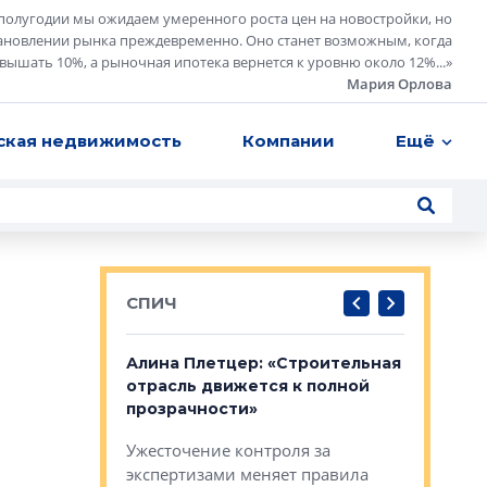
полугодии мы ожидаем умеренного роста цен на новостройки, но
ановлении рынка преждевременно. Оно станет возможным, когда
евышать 10%, а рыночная ипотека вернется к уровню около 12%...
»
Мария Орлова
ская недвижимость
Компании
Ещё
СПИЧ
: «Поводом
Алина Плетцер: «Строительная
Елена Фе
жет быть
отрасль движется к полной
блок МФК
биль»
прозрачности»
экосисте
каль»: поводом
Ужесточение контроля за
Проектир
ет быть даже
экспертизами меняет правила
непрерыв