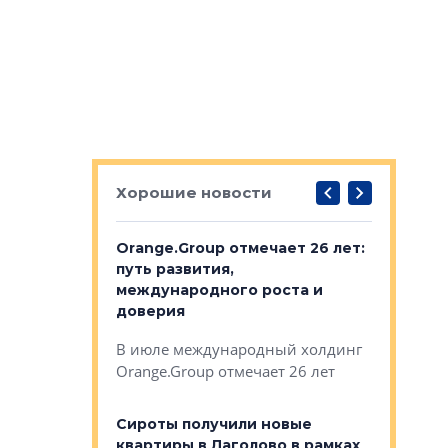
Хорошие новости
рге выбрали
Orange.Group отмечает 26 лет:
В Петерб
строителей
путь развития,
комплекс
международного роста и
тестовая
авершился
доверия
перерабо
рческого
В июле международный холдинг
В Петербу
ей «Нам песня
Orange.Group отмечает 26 лет
комплексе
могает»
тестовая 
органики
Сироты получили новые
ском районе
квартиры в Лаголово в рамках
ился еще