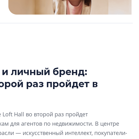
 и личный бренд:
В Санкт-Петербу
орой раз пройдет в
лучших поющих 
Гала-концертом з
девятый сезон тво
конкурса строител
Loft Hall во второй раз пройдет
строить и жить по
м для агентов по недвижимости. В центре
асли — искусственный интеллект, покупатели-
В Красногвардей
Петербурга появ