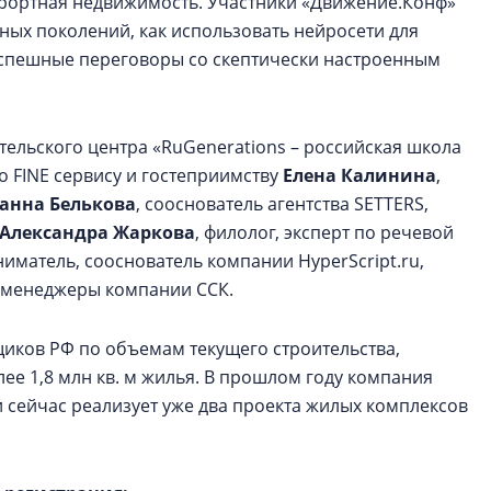
курортная недвижимость. Участники «Движение.Конф»
зных поколений, как использовать нейросети для
успешные переговоры со скептически настроенным
ельского центра «RuGenerations – российская школа
по FINE сервису и гостеприимству
Елена Калинина
,
анна Белькова
, сооснователь агентства SETTERS,
Александра Жаркова
, филолог, эксперт по речевой
ниматель, сооснователь компании HyperScript.ru,
-менеджеры компании ССК.
щиков РФ по объемам текущего строительства,
ее 1,8 млн кв. м жилья. В прошлом году компания
 сейчас реализует уже два проекта жилых комплексов