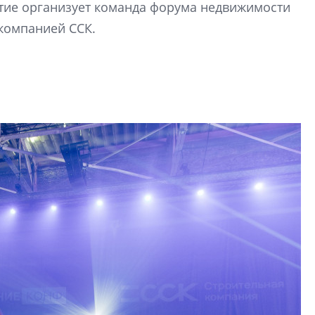
тие организует команда форума недвижимости
один центр сов
 компанией ССК.
образования
В Красногвардейс
Петербурга появи
центр совмещенно