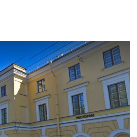
электромобиль
Карина Шальнова
«гибридом» — ка
рынок апарт-оте
Конкуренцию выиг
апарты, которые 
приблизятся к го
уровню сервиса, у
КЕЙПОРТ