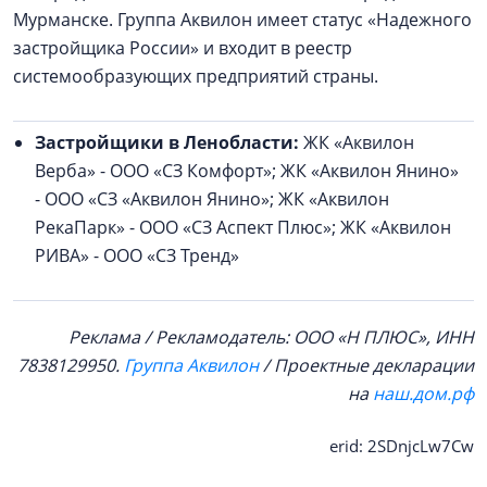
Мурманске. Группа Аквилон имеет статус «Надежного
застройщика России» и входит в реестр
системообразующих предприятий страны.
Застройщики в Ленобласти:
ЖК «Аквилон
Верба» - ООО «СЗ Комфорт»; ЖК «Аквилон Янино»
- ООО «СЗ «Аквилон Янино»; ЖК «Аквилон
РекаПарк» - ООО «СЗ Аспект Плюс»; ЖК «Аквилон
РИВА» - ООО «СЗ Тренд»
Реклама / Рекламодатель: ООО «Н ПЛЮС», ИНН
7838129950.
Группа Аквилон
/ Проектные декларации
на
наш.дом.рф
erid: 2SDnjcLw7Cw