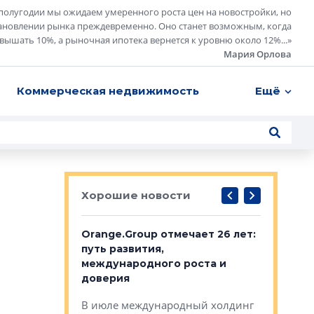
полугодии мы ожидаем умеренного роста цен на новостройки, но
ановлении рынка преждевременно. Оно станет возможным, когда
евышать 10%, а рыночная ипотека вернется к уровню около 12%...
»
Мария Орлова
Коммерческая недвижимость
Ещё
Хорошие новости
рге выбрали
Orange.Group отмечает 26 лет:
В Петерб
строителей
путь развития,
комплекс
международного роста и
тестовая
авершился
доверия
перерабо
рческого
В июле международный холдинг
В Петербу
ей «Нам песня