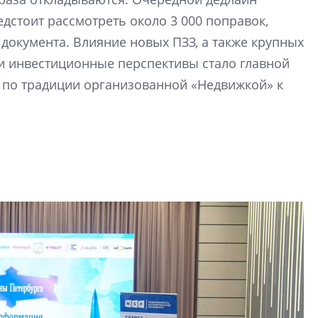
строить и жить по
едстоит рассмотреть около 3 000 поправок,
документа. Влияние новых ПЗЗ, а также крупных
В Красногвардей
Петербурга появ
 и инвестиционные перспективы стало главной
один центр сов
 по традиции организованной «Недвижкой» к
образования
В Красногвардейс
Петербурга появи
центр совмещенно