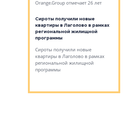
Orange.Group отмечает 26 лет
комплексе
могает»
тестовая 
органики
Сироты получили новые
ском районе
квартиры в Лаголово в рамках
ился еще
региональной жилищной
мещенного
Историч
программы
дом Рома
Ушково м
Сироты получили новые
ком районе
квартиры в Лаголово в рамках
Историче
лся еще один
региональной жилищной
Романова 
го образования
программы
взять под