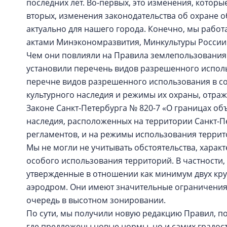
последних лет. Во-первых, это изменения, которы
вторых, изменения законодательства об охране о
актуально для нашего города. Конечно, мы рабо
актами Минэкономразвития, Минкультуры России 
Чем они повлияли на Правила землепользования
установили перечень видов разрешенного использ
перечне видов разрешенного использования в со
культурного наследия и режимы их охраны, отраж
Законе Санкт-Петербурга № 820-7 «О границах о
наследия, расположенных на территории Санкт-Пе
регламентов, и на режимы использования терри
Мы не могли не учитывать обстоятельства, харак
особого использования территорий. В частности
утвержденные в отношении как минимум двух кру
аэродром. Они имеют значительные ограничения
очередь в высотном зонировании.
По сути, мы получили новую редакцию Правил, по
где предложены новые нормы, но и самих градос