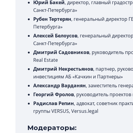
Юрий Бакей
, директор, главный градос
Санкт-Петербурга»
Рубен Тертерян
, генеральный директор Г
Петербурга»
Алексей Белоусов
, генеральный директо
Санкт-Петербурга»
Дмитрий Садовников
, руководитель пр
Real Estate
Дмитрий Некрестьянов
, партнер, руко
инвестициям АБ «Качкин и Партнеры»
Александр Варданян
, заместитель гене
Георгий Фролов
, руководитель проекто
Радислав Репин
, адвокат, советник пра
группы VERSUS, Versus.legal
Модераторы: