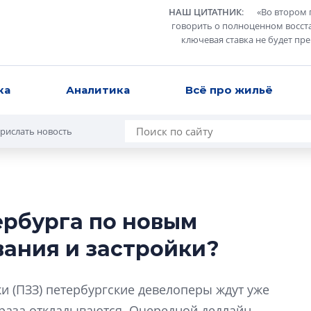
НАШ ЦИТАТНИК
:
«
Во втором 
говорить о полноценном восст
ключевая ставка не будет пр
ка
Аналитика
Всё про жильё
рислать новость
ербурга по новым
В Санкт-Петербу
ания и застройки?
лучших поющих 
Гала-концертом з
и (ПЗЗ) петербургские девелоперы ждут уже
девятый сезон тво
конкурса строител
т раза откладываются. Очередной дедлайн