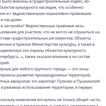
е были внесены в Градостроительный кодекс, во-
бъектов культурного наследия, что особенно
тали и с ведомственными нормативно-правовыми
и так далее.
 и застройки? Ведомственные правовые акты
ования для участков, что не могло не отразиться на
ставе градостроительных регламентов. Объекты
енные в приказе Министерства культуры, а также в
бъединенных зон охраны объектов культурного
тербурга…», также оказали влияние и на состав
торий.
терные для любого крупного города, — это зоны
, проекты развития приаэродромных территорий,
пных авиаузлов: это аэропорт Пулково и Пушкинский
 в режимах использования территории, в первую
скольку изменения коснулись не только общей части,
троительных регламентов, высотного зонирования и