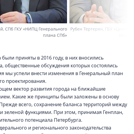
й, СПб ГКУ «НИПЦ Генерального
Рубен Тертерян, ГБУ «Центр т
плана СПб»
планир
были приняты в 2016 году, в них вносились
ла, общественные обсуждения которых состоялись
ремя мы успели внести изменения в Генеральный план
ого проектирования.
ающем вектор развития города на ближайшие
нием. Какие же принципы были заложены в основу
 Прежде всего, сохранение баланса территорий между
 зеленой функциями. При этом, принимая Генплан,
ительного потенциала Петербурга.
дерального и регионального законодательства