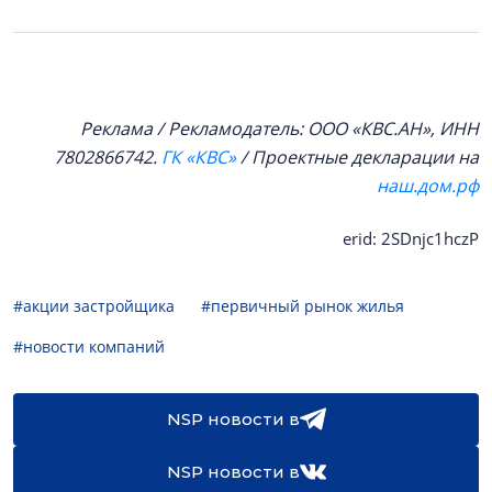
Реклама / Рекламодатель: ООО «КВС.АН», ИНН
7802866742.
ГК «КВС»
/ Проектные декларации на
наш.дом.рф
erid: 2SDnjc1hczP
#акции застройщика
#первичный рынок жилья
#новости компаний
NSP новости в
NSP новости в