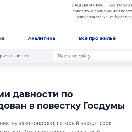
НАШ ЦИТАТНИК
:
«
Во втором 
говорить о полноценном восст
ключевая ставка не будет пр
ка
Аналитика
Всё про жильё
рислать новость
ми давности по
Разрыв цен межд
ован в повестку Госдумы
вторичкой: что э
рынка?
Разрыв цен между
вестку законопроект, который вводит срок
вторичкой: что это
сять лет. Это законопроект, внесенный