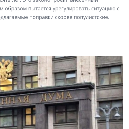
рынка? Своим мне
им образом пытается урегулировать ситуацию с
поделились Ольга
Екатерина Немчен
редлагаемые поправки скорее популистские.
Жабин, Светлана Д
Константин Сторож
Какие наиболее 
специальности и
в сфере девелоп
строительства?
Своим мнением с 
Валентина Калини
Альшаева, Алекса
Свинолобов, Алек
Кирилл Кудинов и 