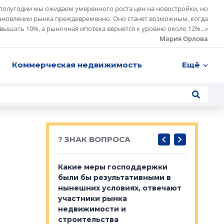
полугодии мы ожидаем умеренного роста цен на новостройки, но
ановлении рынка преждевременно. Оно станет возможным, когда
евышать 10%, а рыночная ипотека вернется к уровню около 12%...
»
Мария Орлова
Коммерческая недвижимость
Ещё
? ЗНАК ВОПРОСА
у первичкой и
Какие меры господдержки
Место об
то значит для
были бы результативными в
локации 
нынешних условиях, отвечают
пригород
участники рынка
выстрели
 первичкой и
недвижимости и
Своим мн
 значит для
строительства