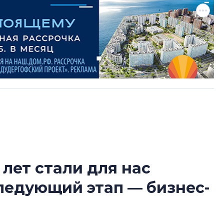
 лет стали для нас
Татьяна Бровкина
следующий этап — бизнес-
монотонной спал
деконструктиви
стать спасением