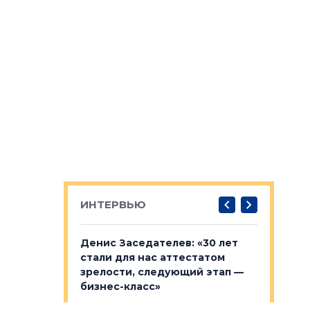
ИНТЕРВЬЮ
: «На
Денис Заседателев: «30 лет
Виталий 
ьной окраине
стали для нас аттестатом
спроса —
зм может
зрелости, следующий этап —
форматы,
»
бизнес-класс»
стереоти
застройк