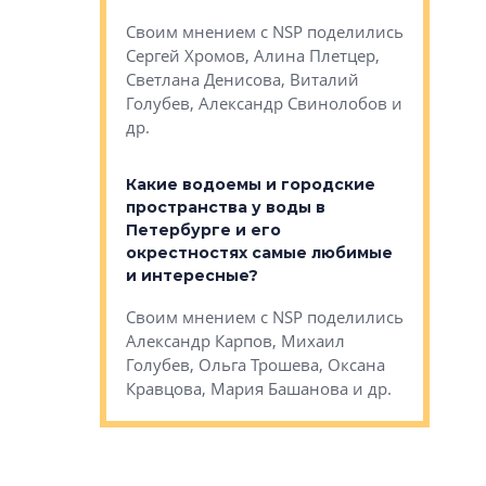
Яна Вирче
нием об этом
Своим мнением с NSP поделились
Денис Зас
 Трошева,
Сергей Хромов, Алина Плетцер,
Свинолобо
ко, Максим
Светлана Денисова, Виталий
и др.
енисова,
Голубев, Александр Свинолобов и
ев и другие
др.
Важно ли
апартам
востребованы
Какие водоемы и городские
Конститу
 компетенции
пространства у воды в
временно
мента и
Петербурге и его
Своим мн
окрестностях самые любимые
Раиль Му
NSP поделились
и интересные?
Кудинов, 
на, Анжелика
Своим мнением с NSP поделились
Карина Ш
ндр
Александр Карпов, Михаил
Дементьев
сандр Кравцов,
Голубев, Ольга Трошева, Оксана
др.
Кравцова, Мария Башанова и др.