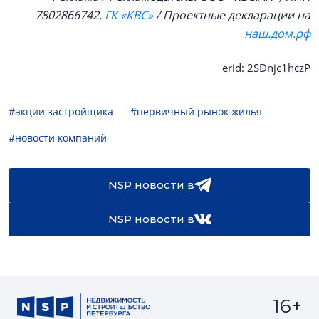
7802866742.
ГК «КВС»
/ Проектные декларации на
наш.дом.рф
erid: 2SDnjc1hczP
#акции застройщика
#первичный рынок жилья
#новости компаний
NSP новости в
NSP новости в
16+