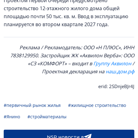
Проектом первой очереди предусмотрено
строительство 12-этажного жилого дома общей
площадью почти 50 тыс. кв. м. Ввод в эксплуатацию
планируется во втором квартале 2027 года.
Реклама /
Рекламодатель: ООО «Н ПЛЮС», ИНН
7838129950. Застройщик
ЖК «Аквилон Верба»
:
ООО
«СЗ «КОМФОРТ» –
входит в
Группу Аквилон
/
Проектная декларация на
наш.дом.рф
erid: 2SDnjeBJr4J
#первичный рынок жилья
#жилищное строительство
#Янино
#стройматериалы
NSP новости в