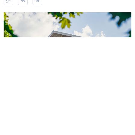
Фото: ГК «КВС»
Теперь обладатели
«Серебряной» или «Золотой
карты»
могут поделиться двумя электронными
картами с близкими или знакомыми.