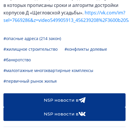
в которых прописаны сроки и алгоритм достройки
корпусов Д «Щегловской усадьбы».
https://vk.com/im?
sel=7669286&z=video549905913_456239208%2F3600b205
#опасные адреса (214 закон)
#жилищное строительство
#конфликты долевые
#банкротство
#малоэтажные многоквартирные комплексы
#первичный рынок жилья
NSP новости в
NSP новости в