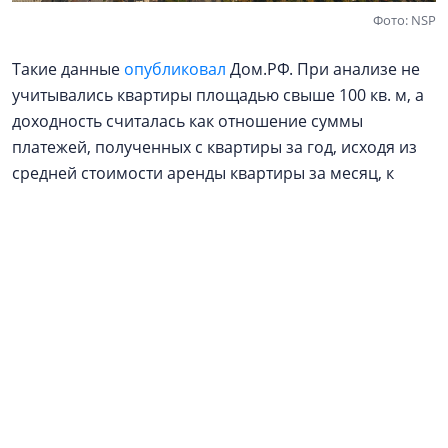
Фото: NSP
Такие данные
опубликовал
Дом.РФ. При анализе не
учитывались квартиры площадью свыше 100 кв. м, а
доходность считалась как отношение суммы
платежей, полученных с квартиры за год, исходя из
средней стоимости аренды квартиры за месяц, к
медианной стоимости продажи квартиры.
Число объявлений о сдаче жилья в аренду в
Петербурге за второй квартал текущего года
сократилось на 8%, до 9,7 тыс. Однако этот
показатель остался самым высоким для второго
квартала в городе, отмечают аналитики Дом.РФ.
Например, за тот же период в 2021-2025 годах объем
предложения исчислялся 3,5-8,9 тыс. объявлений.