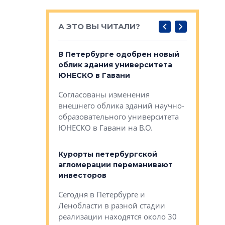
А ЭТО ВЫ ЧИТАЛИ?
о — антидот
В Петербурге одобрен новый
Собствен
панелей
облик здания университета
Императо
ЮНЕСКО в Гавани
как выжа
— антидот от
«старых 
Согласованы изменения
лей
Собственн
внешнего облика зданий научно-
Император
образовательного университета
ртиры в домах
выжать ма
ЮНЕСКО в Гавани на В.О.
 постройки на
костей»
оящихся
Курорты петербургской
тиры в домах
агломерации переманивают
Каким бы
остройки на 9%
инвесторов
Ропса: в
ся
обещают 
Сегодня в Петербурге и
Руины Дом
Ленобласти в разной стадии
сгоревшем
реализации находятся около 30