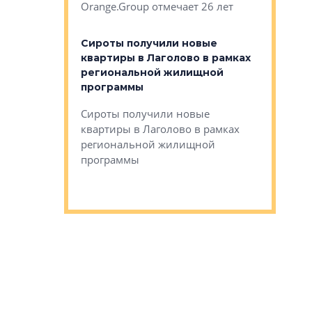
Orange.Group отмечает 26 лет
комплексе
могает»
тестовая 
органики
Сироты получили новые
ском районе
квартиры в Лаголово в рамках
ился еще
региональной жилищной
мещенного
Историч
программы
дом Рома
Ушково м
Сироты получили новые
ком районе
квартиры в Лаголово в рамках
Историче
лся еще один
региональной жилищной
Романова 
го образования
программы
взять под