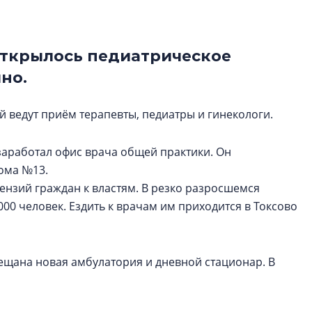
строить и жить по
В Красногвардей
открылось педиатрическое
Петербурга появ
один центр сов
ино.
образования
й ведут приём терапевты, педиатры и гинекологи.
В Красногвардейс
Петербурга появи
центр совмещенно
 заработал офис врача общей практики. Он
ома №13.
тензий граждан к властям. В резко разросшемся
00 человек. Ездить к врачам им приходится в Токсово
щана новая амбулатория и дневной стационар. В