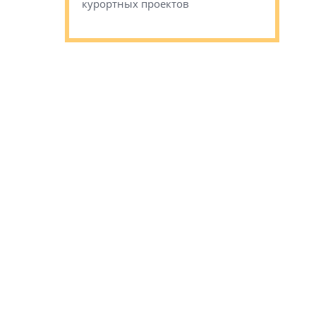
наследия 
курортных проектов