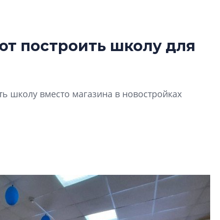
ют построить школу для
Усадьба Торосов
от эпохи фальш-
Усадьба Торосово 
ь школу вместо магазина в новостройках
эпохи фальш-пане
Центробанк: ква
2020-2026 годов
9% дешевле стр
Центробанк: квар
2020-2026 годов п
дешевле строящих