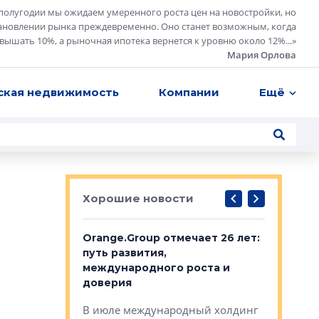
полугодии мы ожидаем умеренного роста цен на новостройки, но
ановлении рынка преждевременно. Оно станет возможным, когда
евышать 10%, а рыночная ипотека вернется к уровню около 12%...
»
Мария Орлова
ская недвижимость
Компании
Ещё
Хорошие новости
рге выбрали
Orange.Group отмечает 26 лет:
В Петерб
строителей
путь развития,
комплекс
международного роста и
тестовая
авершился
доверия
перерабо
рческого
В июле международный холдинг
В Петербу
ей «Нам песня