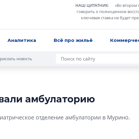
НАШ ЦИТАТНИК
:
«
Во втором 
говорить о полноценном восст
ключевая ставка не будет пр
Аналитика
Всё про жильё
Коммерче
рислать новость
вали амбулаторию
В Санкт-Петербу
лучших поющих 
иатрическое отделение амбулатории в Мурино.
Гала-концертом з
девятый сезон тво
конкурса строител