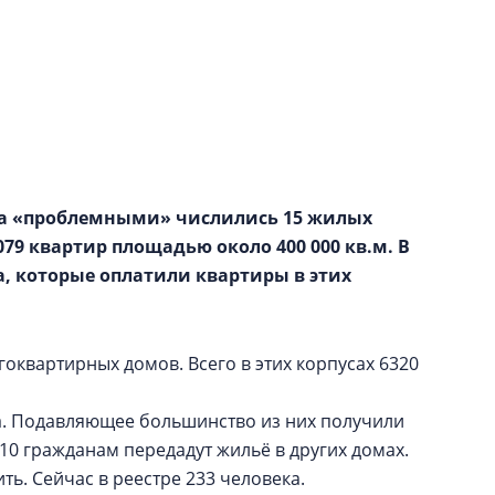
Центробанк: ква
2020-2026 годов
9% дешевле стр
Центробанк: квар
2020-2026 годов п
дешевле строящих
рга «проблемными» числились 15 жилых
079 квартир площадью около 400 000 кв.м. В
, которые оплатили квартиры в этих
гоквартирных домов. Всего в этих корпусах 6320
а. Подавляющее большинство из них получили
о 10 гражданам передадут жильё в других домах.
ть. Сейчас в реестре 233 человека.