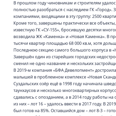
В прошлом году чиновникам и строителям удалос
полностью разобраться с наследием ГК «Город». 
компаниями, входящими в эту группу: 2500 кварти
Кроме того, завершены практически все объекты,
известную ГК «СУ-155», бросившую десятки много
возводила ЖК «Каменка» и «Новая Каменка». В пр
тысячи квартир площадью 68 000 кв.м, хотя доль
Последнюю секцию самого большого корпуса в «
Завершён один из старейших городских недострое
сменил не одно название и нескольких застройщи
В 2019-м компания «БФА Девелопмент» достроила 
малышей в проблемном комплексе «Новая Скандин
Суздальских озёр ещё в 1998 году начинала швед
таунхаусов и несколько многоквартирных корпусо
сдавались с опозданием, а в 2014 году работы на
из них – лот 16 – удалось ввести в 2017 году. В 20
был готов на 85%. Оставшийся дом – лот 8-3 – го