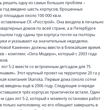
ь решить одну из самых больших проблем –
За год введено шесть корпусов, брошенных
р площадью около 100 000 кв.м.
 оставленные СК «Росстрой». Она входила в печально
квартирных домов по всей стране, а в Петербурге
ошлом году сданы три корпуса почти на полторы
щики и указывают на значительные недоделки.
Новой Каменке» должны ввести в ближайшее время.
в – комплекс «Охта Модерн», который с 2003 года
ков.
лот 5-2 вместе со встроенным детсадом для 75
авия». Этот крупный проект на территории 20 га у
ская компания Skanska. Первые дома (около сотни
в) введены ещё в 2006 году. Следующие очереди
 оставшихся трёх корпусах практически встали. Один
19-м сдан лот 5-2, который к моменту остановки работ
тов только наполовину, но его обещают завершить в