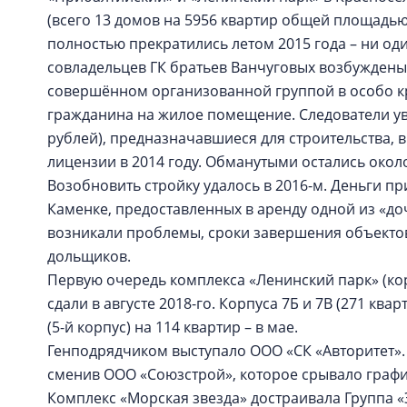
(всего 13 домов на 5956 квартир общей площадью 
полностью прекратились летом 2015 года – ни од
совладельцев ГК братьев Ванчуговых возбуждены
совершённом организованной группой в особо 
гражданина на жилое помещение. Следователи уве
рублей), предназначавшиеся для строительства, 
лицензии в 2014 году. Обманутыми остались окол
Возобновить стройку удалось в 2016-м. Деньги пр
Каменке, предоставленных в аренду одной из «до
возникали проблемы, сроки завершения объектов
дольщиков.
Первую очередь комплекса «Ленинский парк» (корпу
сдали в августе 2018-го. Корпуса 7Б и 7В (271 кв
(5-й корпус) на 114 квартир – в мае.
Генподрядчиком выступало ООО «СК «Авторитет». 
сменив ООО «Союзстрой», которое срывало графи
Комплекс «Морская звезда» достраивала Группа «Э