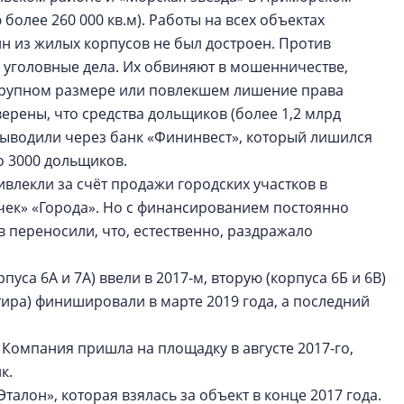
более 260 000 кв.м). Работы на всех объектах
ин из жилых корпусов не был достроен. Против
 уголовные дела. Их обвиняют в мошенничестве,
крупном размере или повлекшем лишение права
рены, что средства дольщиков (более 1,2 млрд
выводили через банк «Фининвест», который лишился
о 3000 дольщиков.
ивлекли за счёт продажи городских участков в
чек» «Города». Но с финансированием постоянно
 переносили, что, естественно, раздражало
са 6А и 7А) ввели в 2017-м, вторую (корпуса 6Б и 6В)
артира) финишировали в марте 2019 года, а последний
Компания пришла на площадку в августе 2017-го,
к.
талон», которая взялась за объект в конце 2017 года.