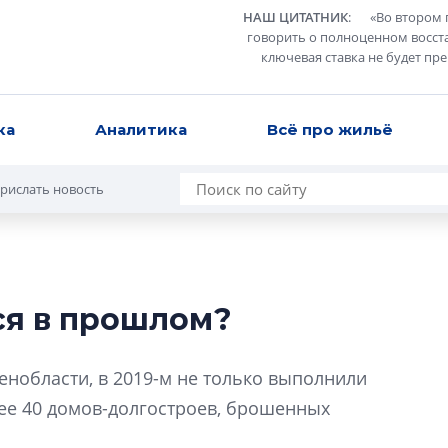
НАШ ЦИТАТНИК
:
«
Во втором 
говорить о полноценном восст
ключевая ставка не будет пр
ка
Аналитика
Всё про жильё
рислать новость
ся в прошлом?
Усадьба Торосов
от эпохи фальш-
нобласти, в 2019-м не только выполнили
Усадьба Торосово 
лее 40 домов-долгостроев, брошенных
эпохи фальш-пане