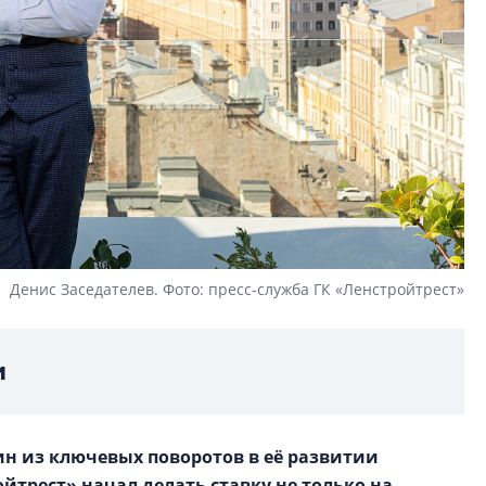
Денис Заседателев. Фото: пресс-служба ГК «Ленстройтрест»
и
ин из ключевых поворотов в её развитии
ойтрест» начал делать ставку не только на