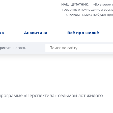
НАШ ЦИТАТНИК
:
«
Во втором 
говорить о полноценном восст
ключевая ставка не будет пр
ка
Аналитика
Всё про жильё
рислать новость
а
Роман Корнышев
перемен в ЖК мо
 программе «Перспектива» седьмой лот жилого
даже электромо
Девелопер «Верти
перемен в ЖК мож