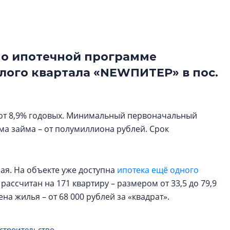
электромобиль
Карина Шальнова
«гибридом» — ка
рынок апарт-оте
по ипотечной программе
лого квартала «NEWПИТЕР» в пос.
Конкуренцию выиг
апарты, которые 
приблизятся к го
уровню сервиса, у
я от 8,9% годовых. Минимальный первоначальный
КЕЙПОРТ
мма займа – от полумиллиона рублей. Срок
ая. На объекте уже доступна
ипотека ещё одного
рассчитан на 171 квартиру – размером от 33,5 до 79,9
Цена жилья – от 68 000 рублей за «квадрат».
строительство