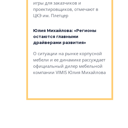
игры для заказчиков и
управлен
проектировщиков, отмечают в
поиска ко
ЦКЭ им. Плетцер
ГК «Глоба
: «Будущее за
к меняется
лей»
Юлия Михайлова: «Регионы
Алексей 
остаются главными
«Вертика
рают те
драйверами развития»
не новый
еще больше
стиничному
О ситуации на рынке корпусной
О том, по
верены в УК
мебели и ее динамике рассуждает
экспертиз
официальный дилер мебельной
преимущес
компании VIMIS Юлия Михайлова
гендирект
Алексей 