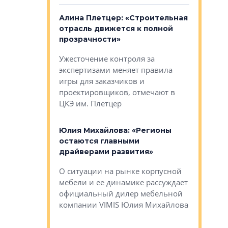
: «Поводом
Алина Плетцер: «Строительная
Елена Фе
жет быть
отрасль движется к полной
блок МФК
биль»
прозрачности»
экосисте
каль»: поводом
Ужесточение контроля за
Проектир
ет быть даже
экспертизами меняет правила
непрерыв
игры для заказчиков и
управлен
проектировщиков, отмечают в
поиска ко
ЦКЭ им. Плетцер
ГК «Глоба
: «Будущее за
к меняется
лей»
Юлия Михайлова: «Регионы
Алексей 
остаются главными
«Вертика
рают те
драйверами развития»
не новый
еще больше
стиничному
О ситуации на рынке корпусной
О том, по
верены в УК
мебели и ее динамике рассуждает
экспертиз
официальный дилер мебельной
преимущес
компании VIMIS Юлия Михайлова
гендирект
Алексей 