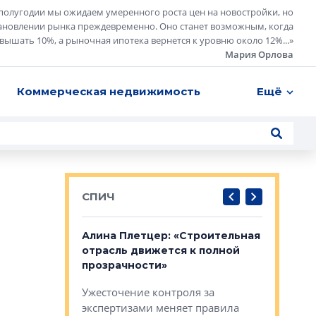
полугодии мы ожидаем умеренного роста цен на новостройки, но
ановлении рынка преждевременно. Оно станет возможным, когда
евышать 10%, а рыночная ипотека вернется к уровню около 12%...
»
Мария Орлова
Коммерческая недвижимость
Ещё
СПИЧ
: «Поводом
Алина Плетцер: «Строительная
Елена Фе
жет быть
отрасль движется к полной
блок МФК
биль»
прозрачности»
экосисте
каль»: поводом
Ужесточение контроля за
Проектир
ет быть даже
экспертизами меняет правила
непрерыв