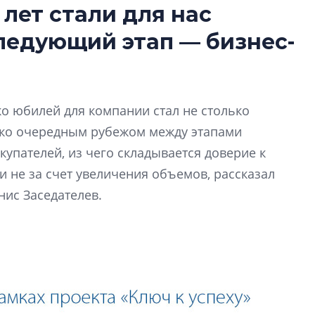
 лет стали для нас
Роман Корнышев
следующий этап — бизнес-
перемен в ЖК мо
даже электромо
Девелопер «Верти
перемен в ЖК мож
ко юбилей для компании стал не столько
электромобиль
ько очередным рубежом между этапами
Карина Шальнова
купателей, из чего складывается доверие к
«гибридом» — ка
 не за счет увеличения объемов, рассказал
рынок апарт-оте
нис Заседателев.
Конкуренцию выиг
апарты, которые 
приблизятся к го
уровню сервиса, у
КЕЙПОРТ