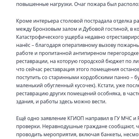
повышенные нагрузки. Очаг пожара был расположе
Кроме интерьера столовой пострадала отделка 
между Бронзовым залом и Дубовой гостиной, в ко
Катастрофического ущерба недавно отреставрир
нанёс – благодаря оперативному вызову пожарных
работе и пропитанной антипиреном перегородке 
реставрации, на которую городской бюджет по л
что сейчас реставрация этого помещения остано
поступить со старинными кордобскими панно – бу
маленький обугленный кусочек). Кстати, уже пос
реставрацию других помещений особняка, в частн
здания, и работы здесь можно вести.
Ещё одно заявление КГИОП направил в ГУ МЧС и 
проверки. Неравнодушные граждане сообщают, ч
проводить мероприятия, включая банкеты, несмо