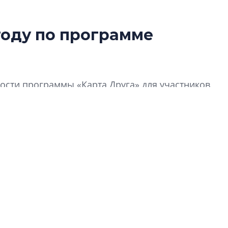
году по программе
Разрыв цен межд
вторичкой: что э
рынка?
сти программы «Карта Друга» для участников
Разрыв цен между
вторичкой: что это
рынка? Своим мне
поделились Ольга
Екатерина Немчен
Жабин, Светлана Д
Константин Сторож
Какие наиболее 
специальности и
в сфере девелоп
строительства?