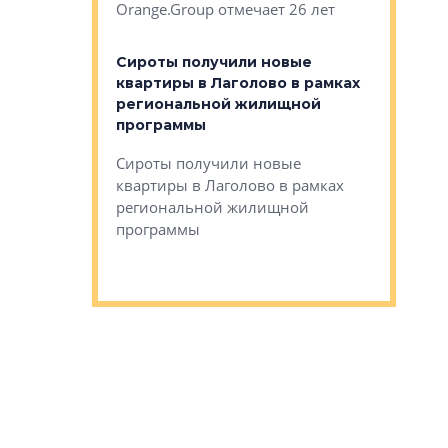
Orange.Group отмечает 26 лет
комплексе
могает»
тестовая 
органики
Сироты получили новые
ском районе
квартиры в Лаголово в рамках
ился еще
региональной жилищной
мещенного
Историч
программы
дом Рома
Ушково м
Сироты получили новые
ком районе
квартиры в Лаголово в рамках
Историче
лся еще один
региональной жилищной
Романова 
го образования
программы
взять под