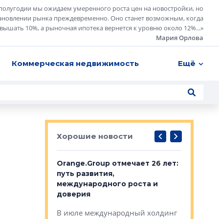
полугодии мы ожидаем умеренного роста цен на новостройки, но
ановлении рынка преждевременно. Оно станет возможным, когда
евышать 10%, а рыночная ипотека вернется к уровню около 12%...
»
Мария Орлова
Коммерческая недвижимость
Ещё
Хорошие новости
рге выбрали
Orange.Group отмечает 26 лет:
В Петерб
строителей
путь развития,
комплекс
международного роста и
тестовая
авершился
доверия
перерабо
рческого
В июле международный холдинг
В Петербу
ей «Нам песня