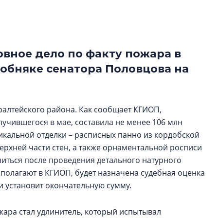
строить и жить по
В Красногвардей
Петербурга появ
овное дело по факту пожара в
один центр сов
образования
обняке сенатора Половцова на
В Красногвардейс
Петербурга появи
центр совмещенно
ралтейского района. Как сообщает КГИОП,
учившегося в мае, составила не менее 106 млн
никальной отделки – расписных панно из кордобской
ерхней части стен, а также орнаментальной росписи
читься после проведения детального натурного
 полагают в КГИОП, будет назначена судебная оценка
 и установит окончательную сумму.
ара стал удлинитель, который испытывал