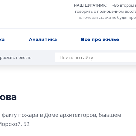
НАШ ЦИТАТНИК
:
«
Во втором 
говорить о полноценном восст
ключевая ставка не будет пр
ка
Аналитика
Всё про жильё
рислать новость
ова
В Санкт-Петербу
лучших поющих 
о факту пожара в Доме архитекторов, бывшем
Гала-концертом з
орской, 52
девятый сезон тво
конкурса строител