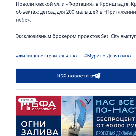
Новолитовской ул. и «Фортеция» в Кронштадте. К
объектах: детсад для 200 малышей в «Притяжении
небе».
Эксклюзивным брокером проектов Setl City высту
#жилищное строительство
#Мурино-Девяткино
NSP новости в
РЕКЛАМА