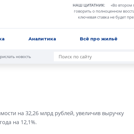
НАШ ЦИТАТНИК
:
«
Во втором 
говорить о полноценном восст
ключевая ставка не будет пр
ка
Аналитика
Всё про жильё
рислать новость
Усадьба Торосов
от эпохи фальш-
имости на 32,26 млрд рублей, увеличив выручку
Усадьба Торосово 
ода на 12,1%.
эпохи фальш-пане