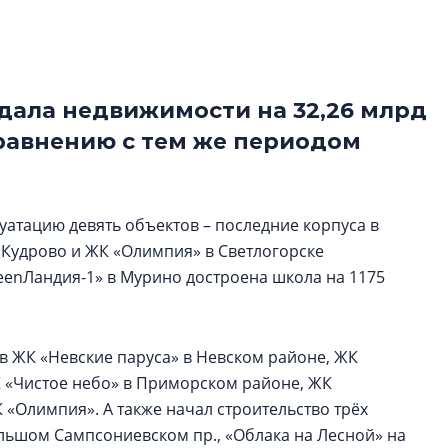
Центробанк: ква
2020-2026 годов
9% дешевле стр
Центробанк: квар
ала недвижимости на 32,26 млрд
2020-2026 годов п
сравнению с тем же периодом
дешевле строящих
луатацию девять объектов – последние корпуса в
 Кудрово и ЖК «Олимпия» в Светлогорске
eenЛандия-1» в Мурино достроена школа на 1175
в ЖК «Невские паруса» в Невском районе, ЖК
 «Чистое небо» в Приморском районе, ЖК
«Олимпия». А также начал строительство трёх
льшом Сампсониевском пр., «Облака на Лесной» на