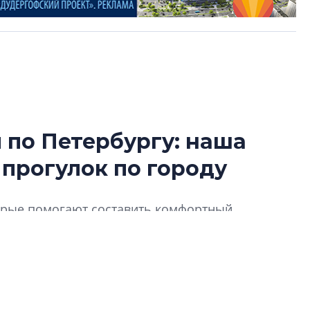
по Петербургу: наша
Разрыв цен межд
 прогулок по городу
вторичкой: что э
рынка?
Разрыв цен между
торые помогают составить комфортный,
вторичкой: что это
ду для прогулок пешком. Предлагаем
рынка? Своим мне
поделились Ольга
Екатерина Немчен
Жабин, Светлана Д
Константин Сторож