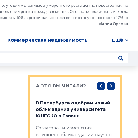
полугодии мы ожидаем умеренного роста цен на новостройки, но
ановлении рынка преждевременно. Оно станет возможным, когда
евышать 10%, а рыночная ипотека вернется к уровню около 12%...
»
Мария Орлова
Коммерческая недвижимость
Ещё
А ЭТО ВЫ ЧИТАЛИ?
о — антидот
В Петербурге одобрен новый
Собствен
панелей
облик здания университета
Императо
ЮНЕСКО в Гавани
как выжа
— антидот от
«старых 
Согласованы изменения
лей
Собственн
внешнего облика зданий научно-