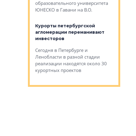
Император
образовательного университета
ртиры в домах
выжать ма
ЮНЕСКО в Гавани на В.О.
 постройки на
костей»
оящихся
Курорты петербургской
тиры в домах
агломерации переманивают
Каким бы
остройки на 9%
инвесторов
Ропса: в
ся
обещают 
Сегодня в Петербурге и
Руины Дом
Ленобласти в разной стадии
сгоревшем
реализации находятся около 30
наследия 
курортных проектов