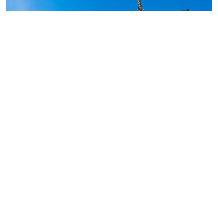
Строительство ЖК «Аквилон Верба» в Янино, июль 2026 года. Фото:
Группа Аквилон
Итоги конкурса Союза строительных организаций
Ленинградской области озвучили на торжественном
мероприятии, посвященном 70-летию празднования
Дня строителя, где представителей отрасли лично
поздравил губернатор региона Александр